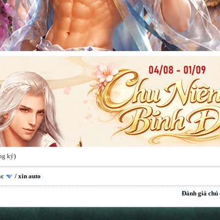
ng ký
)
ắc
/
xin auto
Đánh giá chủ 