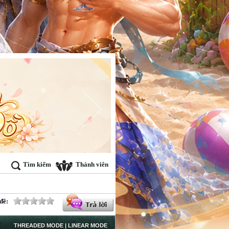
Tìm kiếm
Thành viên
đề:
THREADED MODE
|
LINEAR MODE