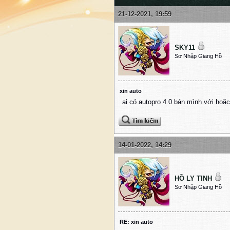
21-12-2021, 19:59
SKY11
Sơ Nhập Giang Hồ
xin auto
ai có autopro 4.0 bán mình với ho
14-01-2022, 14:29
HỒ LY TINH
Sơ Nhập Giang Hồ
RE: xin auto