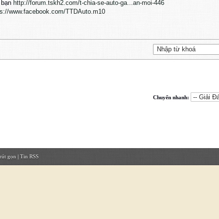
à bạn
http://forum.tskh2.com/t-chia-se-auto-ga...an-moi-446
ps://www.facebook.com/TTDAuto.m10
Chuyển nhanh:
rút gọn
|
Tin RSS