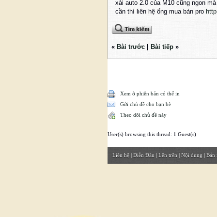
xài auto 2.0 của M10 cũng ngon m
cần thì liên hệ ổng mua bản pro
htt
«
Bài trước
|
Bài tiếp
»
Xem ở phiên bản có thể in
Gửi chủ đề cho bạn bè
Theo dõi chủ đề này
User(s) browsing this thread: 1 Guest(s)
Liên hệ
|
Diễn Đàn
|
Lên trên
|
Nội dung
|
Bản 