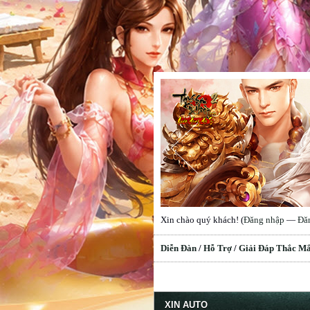
Xin chào quý khách! (
Đăng nhập
—
Đă
Diễn Đàn
/
Hỗ Trợ
/
Giải Đáp Thắc M
erage
XIN AUTO