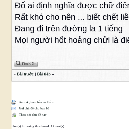
Đố ai định nghĩa được chữ điê
Rất khó cho nên ... biết chết li
Đang đi trên đường la 1 tiếng
Mọi người hốt hoảng chửi là đ
«
Bài trước
|
Bài tiếp
»
Xem ở phiên bản có thể in
Gửi chủ đề cho bạn bè
Theo dõi chủ đề này
User(s) browsing this thread: 1 Guest(s)