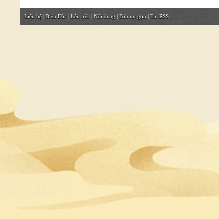
Liên hệ
|
Diễn Đàn
|
Lên trên
|
Nội dung
|
Bản rút gọn
|
Tin RSS