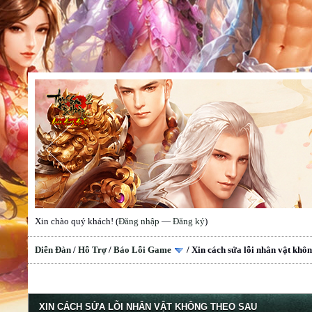
Xin chào quý khách! (
Đăng nhập
—
Đăng ký
)
Diễn Đàn
/
Hỗ Trợ
/
Báo Lỗi Game
/
Xin cách sửa lỗi nhân vật khôn
XIN CÁCH SỬA LỖI NHÂN VẬT KHÔNG THEO SAU