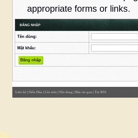
appropriate forms or links.
ĐĂNG NHẬP
Tên dùng:
Mật khẩu:
Liên hệ
|
Diễn Đàn
|
Lên trên
|
Nội dung
|
Bản rút gọn
|
Tin RSS