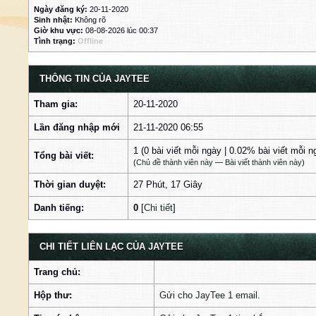
Ngày đăng ký:
20-11-2020
Sinh nhật:
Không rõ
Giờ khu vực:
08-08-2026 lúc 00:37
Tình trạng:
Offline
THÔNG TIN CỦA JAYTEE
Tham gia:
20-11-2020
Lần đăng nhập mới
21-11-2020 06:55
1 (0 bài viết mỗi ngày | 0.02% bài viết mỗi n
Tổng bài viết:
(
Chủ đề thành viên này
—
Bài viết thành viên này
)
Thời gian duyệt:
27 Phút, 17 Giây
Danh tiếng:
0
[
Chi tiết
]
CHI TIẾT LIÊN LẠC CỦA JAYTEE
Trang chủ:
Hộp thư:
Gửi cho JayTee 1 email.