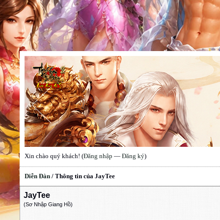
Xin chào quý khách! (
Đăng nhập
—
Đăng ký
)
Diễn Đàn
/
Thông tin của JayTee
JayTee
(Sơ Nhập Giang Hồ)