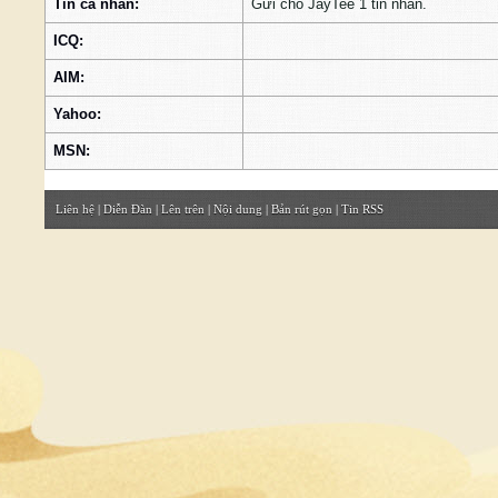
Tin cá nhân:
Gửi cho JayTee 1 tin nhắn.
ICQ:
AIM:
Yahoo:
MSN:
Liên hệ
|
Diễn Đàn
|
Lên trên
|
Nội dung
|
Bản rút gọn
|
Tin RSS