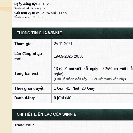
Ngày đăng ký:
25-11-2021
Sinh nhật:
Không rõ
Giờ khu vực:
08-08-2026 lúc 14:46
Tình trạng:
Offline
THÔNG TIN CỦA WINNIE
Tham gia:
25-11-2021
Lần đăng nhập
19-09-2025 20:50
mới
13 (0.01 bài viết mỗi ngày | 0.25% bài viết mỗ
Tổng bài viết:
ngày)
(
Chủ đề thành viên này
—
Bài viết thành viên này
)
Thời gian duyệt:
1 Giờ, 41 Phút, 20 Giây
Danh tiếng:
0
[
Chi tiết
]
CHI TIẾT LIÊN LẠC CỦA WINNIE
Trang chủ: