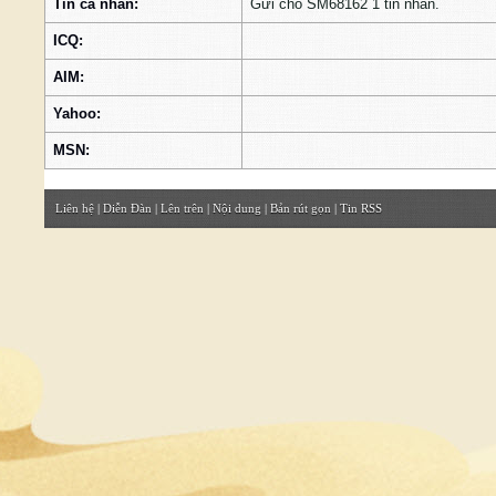
Tin cá nhân:
Gửi cho SM68162 1 tin nhắn.
ICQ:
AIM:
Yahoo:
MSN:
Liên hệ
|
Diễn Đàn
|
Lên trên
|
Nội dung
|
Bản rút gọn
|
Tin RSS