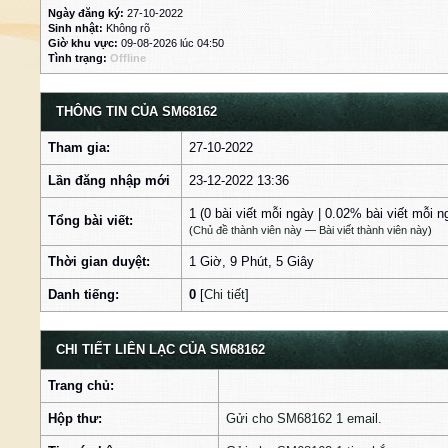
Ngày đăng ký:
27-10-2022
Sinh nhật:
Không rõ
Giờ khu vực:
09-08-2026 lúc 04:50
Tình trạng:
Offline
THÔNG TIN CỦA SM68162
Tham gia:
27-10-2022
Lần đăng nhập mới
23-12-2022 13:36
1 (0 bài viết mỗi ngày | 0.02% bài viết mỗi n
Tổng bài viết:
(
Chủ đề thành viên này
—
Bài viết thành viên này
)
Thời gian duyệt:
1 Giờ, 9 Phút, 5 Giây
Danh tiếng:
0
[
Chi tiết
]
CHI TIẾT LIÊN LẠC CỦA SM68162
Trang chủ:
Hộp thư:
Gửi cho SM68162 1 email.