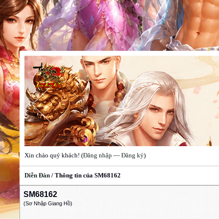
Xin chào quý khách! (
Đăng nhập
—
Đăng ký
)
Diễn Đàn
/
Thông tin của SM68162
SM68162
(Sơ Nhập Giang Hồ)