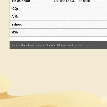
Tin cá nhân:
Gửi cho NOOD 1 tin nhắn.
ICQ:
AIM:
Yahoo:
MSN:
Liên hệ
|
Diễn Đàn
|
Lên trên
|
Nội dung
|
Bản rút gọn
|
Tin RSS