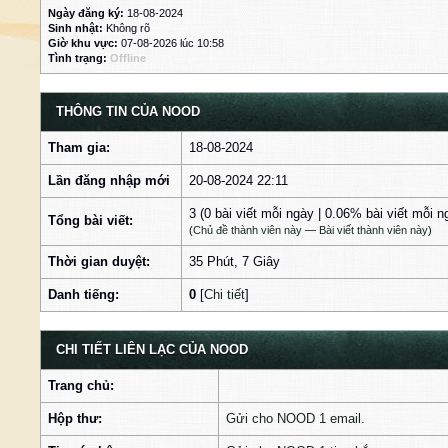
Ngày đăng ký:
18-08-2024
Sinh nhật:
Không rõ
Giờ khu vực:
07-08-2026 lúc 10:58
Tình trạng:
Offline
THÔNG TIN CỦA NOOD
Tham gia:
18-08-2024
Lần đăng nhập mới
20-08-2024 22:11
3 (0 bài viết mỗi ngày | 0.06% bài viết mỗi n
Tổng bài viết:
(
Chủ đề thành viên này
—
Bài viết thành viên này
)
Thời gian duyệt:
35 Phút, 7 Giây
Danh tiếng:
0
[
Chi tiết
]
CHI TIẾT LIÊN LẠC CỦA NOOD
Trang chủ:
Hộp thư:
Gửi cho NOOD 1 email.