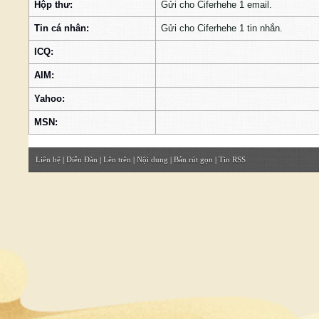
Hộp thư:
Gửi cho Ciferhehe 1 email.
Tin cá nhân:
Gửi cho Ciferhehe 1 tin nhắn.
ICQ:
AIM:
Yahoo:
MSN:
Liên hệ
|
Diễn Đàn
|
Lên trên
|
Nội dung
|
Bản rút gọn
|
Tin RSS