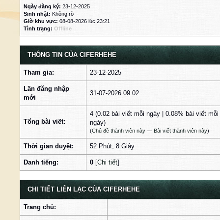
Ngày đăng ký:
23-12-2025
Sinh nhật:
Không rõ
Giờ khu vực:
08-08-2026 lúc 23:21
Tình trạng:
Offline
THÔNG TIN CỦA CIFERHEHE
Tham gia:
23-12-2025
Lần đăng nhập
31-07-2026 09:02
mới
4 (0.02 bài viết mỗi ngày | 0.08% bài viết mỗi
Tổng bài viết:
ngày)
(
Chủ đề thành viên này
—
Bài viết thành viên này
)
Thời gian duyệt:
52 Phút, 8 Giây
Danh tiếng:
0
[
Chi tiết
]
CHI TIẾT LIÊN LẠC CỦA CIFERHEHE
Trang chủ: