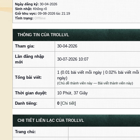
Ngày đăng ký:
30-04-2026
Sinh nhật:
Không rõ
Giờ khu vực:
09-08-2026 lúc 21:19
Tình trạng:
Offline
THÔNG TIN CỦA TROLLVL
Tham gia:
30-04-2026
Lần đăng nhập
30-07-2026 10:07
mới
1 (0.01 bài viết mỗi ngày | 0.02% bài viết mỗi
Tổng bài viết:
ngày)
(
Chủ đề thành viên này
—
Bài viết thành viên này
)
Thời gian duyệt:
10 Phút, 37 Giây
Danh tiếng:
0
[
Chi tiết
]
CHI TIẾT LIÊN LẠC CỦA TROLLVL
Trang chủ: