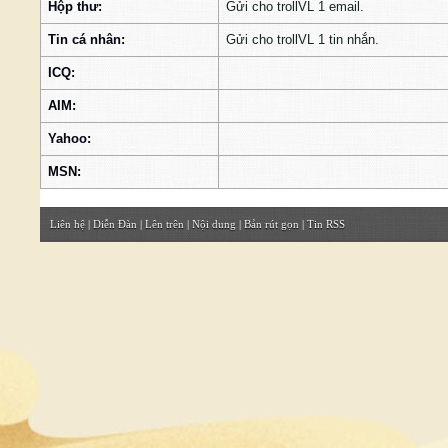
Hộp thư:
Gửi cho trollVL 1 email.
Tin cá nhân:
Gửi cho trollVL 1 tin nhắn.
ICQ:
AIM:
Yahoo:
MSN:
Liên hệ
|
Diễn Đàn
|
Lên trên
|
Nội dung
|
Bản rút gọn
|
Tin RSS