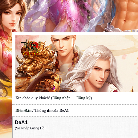
Xin chào quý khách! (
Đăng nhập
—
Đăng ký
)
Diễn Đàn
/
Thông tin của DeA1
DeA1
(Sơ Nhập Giang Hồ)