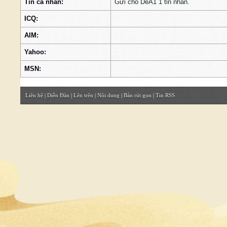
Tin cá nhân:
Gửi cho DeA1 1 tin nhắn.
ICQ:
AIM:
Yahoo:
MSN:
Liên hệ
|
Diễn Đàn
|
Lên trên
|
Nội dung
|
Bản rút gọn
|
Tin RSS