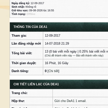
Ngày đăng ký:
12-09-2017
Sinh nhật:
Không rõ
Giờ khu vực:
09-08-2026 lúc 16:55
Tình trạng:
Offline
THÔNG TIN CỦA DEA1
Tham gia:
12-09-2017
Lần đăng nhập mới
14-07-2018 21:29
13 (0 bài viết mỗi ngày | 0.25% bài viết mỗi 
Tổng bài viết:
(
Chủ đề thành viên này
—
Bài viết thành viên này
)
Thời gian duyệt:
16 Phút, 16 Giây
Danh tiếng:
0
[
Chi tiết
]
CHI TIẾT LIÊN LẠC CỦA DEA1
Trang chủ:
Hộp thư:
Gửi cho DeA1 1 email.