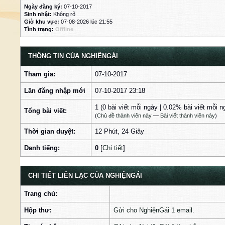
Ngày đăng ký:
07-10-2017
Sinh nhật:
Không rõ
Giờ khu vực:
07-08-2026 lúc 21:55
Tình trạng:
Offline
THÔNG TIN CỦA NGHIỆNGÁI
Tham gia:
07-10-2017
Lần đăng nhập mới
07-10-2017 23:18
1 (0 bài viết mỗi ngày | 0.02% bài viết mỗi n
Tổng bài viết:
(
Chủ đề thành viên này
—
Bài viết thành viên này
)
Thời gian duyệt:
12 Phút, 24 Giây
Danh tiếng:
0
[
Chi tiết
]
CHI TIẾT LIÊN LẠC CỦA NGHIỆNGÁI
Trang chủ:
Hộp thư:
Gửi cho NghiệnGái 1 email.