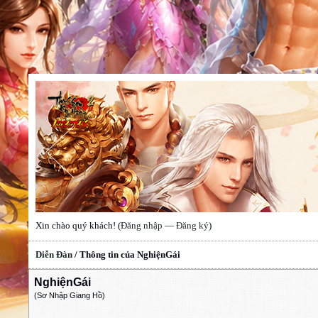
Xin chào quý khách! (
Đăng nhập
—
Đăng ký
)
Diễn Đàn
/
Thông tin của NghiệnGái
NghiệnGái
(Sơ Nhập Giang Hồ)