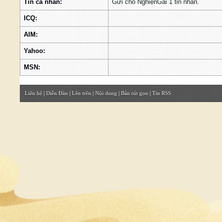
Tin cá nhân:
Gửi cho NghiệnGái 1 tin nhắn.
ICQ:
AIM:
Yahoo:
MSN:
Liên hệ
|
Diễn Đàn
|
Lên trên
|
Nội dung
|
Bản rút gọn
|
Tin RSS