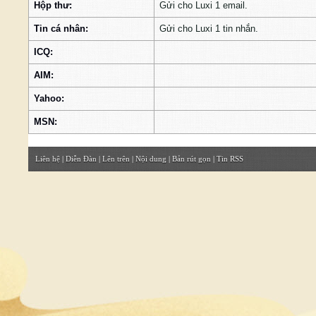
Hộp thư:
Gửi cho Luxi 1 email.
Tin cá nhân:
Gửi cho Luxi 1 tin nhắn.
ICQ:
AIM:
Yahoo:
MSN:
Liên hệ
|
Diễn Đàn
|
Lên trên
|
Nội dung
|
Bản rút gọn
|
Tin RSS