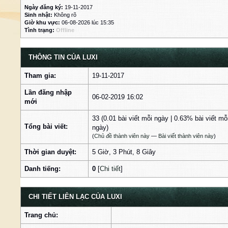
Ngày đăng ký:
19-11-2017
Sinh nhật:
Không rõ
Giờ khu vực:
06-08-2026 lúc 15:35
Tình trạng:
Offline
THÔNG TIN CỦA LUXI
Tham gia:
19-11-2017
Lần đăng nhập
06-02-2019 16:02
mới
33 (0.01 bài viết mỗi ngày | 0.63% bài viết mỗ
Tổng bài viết:
ngày)
(
Chủ đề thành viên này
—
Bài viết thành viên này
)
Thời gian duyệt:
5 Giờ, 3 Phút, 8 Giây
Danh tiếng:
0
[
Chi tiết
]
CHI TIẾT LIÊN LẠC CỦA LUXI
Trang chủ: