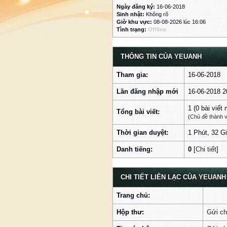
Ngày đăng ký:
16-06-2018
Sinh nhật:
Không rõ
Giờ khu vực:
08-08-2026 lúc 16:06
Tình trạng:
Offline
THÔNG TIN CỦA YEUANH
Tham gia:
16-06-2018
Lần đăng nhập mới
16-06-2018 2
1 (0 bài viết
Tổng bài viết:
(
Chủ đề thành v
Thời gian duyệt:
1 Phút, 32 G
Danh tiếng:
0
[
Chi tiết
]
CHI TIẾT LIÊN LẠC CỦA YEUANH
Trang chủ:
Hộp thư:
Gửi ch