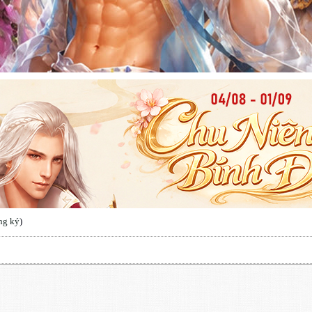
ng ký
)