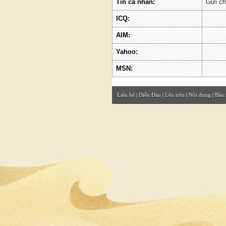
Tin cá nhân:
Gửi ch
ICQ:
AIM:
Yahoo:
MSN:
Liên hệ
|
Diễn Đàn
|
Lên trên
|
Nội dung
|
Bản 