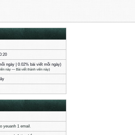
0:20
 mỗi ngày | 0.02% bài viết mỗi ngày)
iên này
—
Bài viết thành viên này
)
iây
o yeuanh 1 email.