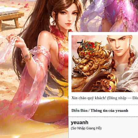
Xin chào quý khách! (
Đăng nhập
—
Đă
Diễn Đàn
/
Thông tin của yeuanh
yeuanh
(Sơ Nhập Giang Hồ)