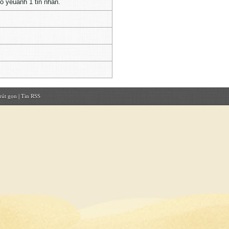
o yeuanh 1 tin nhắn.
rút gọn
|
Tin RSS