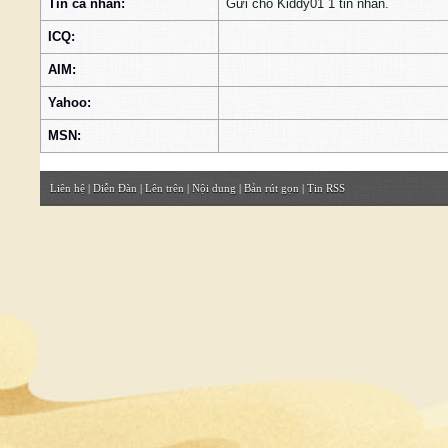
Tin cá nhân:
Gửi cho Kiddy01 1 tin nhắn.
ICQ:
AIM:
Yahoo:
MSN:
Liên hệ
|
Diễn Đàn
|
Lên trên
|
Nội dung
|
Bản rút gọn
|
Tin RSS