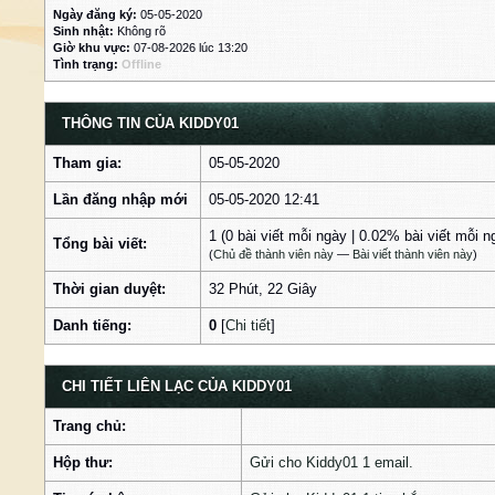
Ngày đăng ký:
05-05-2020
Sinh nhật:
Không rõ
Giờ khu vực:
07-08-2026 lúc 13:20
Tình trạng:
Offline
THÔNG TIN CỦA KIDDY01
Tham gia:
05-05-2020
Lần đăng nhập mới
05-05-2020 12:41
1 (0 bài viết mỗi ngày | 0.02% bài viết mỗi n
Tổng bài viết:
(
Chủ đề thành viên này
—
Bài viết thành viên này
)
Thời gian duyệt:
32 Phút, 22 Giây
Danh tiếng:
0
[
Chi tiết
]
CHI TIẾT LIÊN LẠC CỦA KIDDY01
Trang chủ:
Hộp thư:
Gửi cho Kiddy01 1 email.