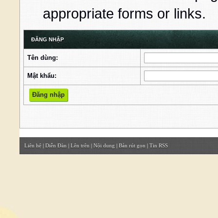
appropriate forms or links.
ĐĂNG NHẬP
Tên dùng:
Mật khẩu:
Liên hệ
|
Diễn Đàn
|
Lên trên
|
Nội dung
|
Bản rút gọn
|
Tin RSS