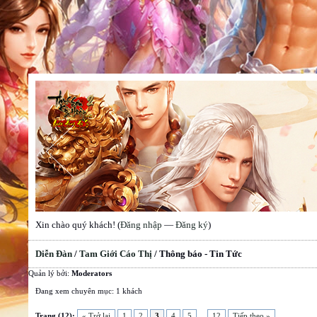
Xin chào quý khách! (
Đăng nhập
—
Đăng ký
)
Diễn Đàn
/
Tam Giới Cáo Thị
/
Thông báo - Tin Tức
Quản lý bởi:
Moderators
Đang xem chuyên mục: 1 khách
Trang (12):
« Trở lại
1
2
3
4
5
...
12
Tiếp theo »