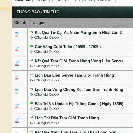
THÔNG BÁO - TIN TỨC
Chủ đề
/
Tác giả
Kết Quả Tứ Đại Ác Nhân Mừng Sinh Nhật Lần 2
0 Bỏ phiếu - 0 của 5 cấp độ
1
2
3
4
5
XxXChungLinDaXxX
Giờ Vàng Cuối Tuần ( 15/09 - 17/09 )
0 Bỏ phiếu - 0 của 5 cấp độ
1
2
3
4
5
XxXChungLinDaXxX
Kết Quả Tam Giới Tranh Hùng Vòng Liên Server
0 Bỏ phiếu - 0 của 5 cấp độ
1
2
3
4
5
XxXChungLinDaXxX
Lịch Đấu Liên Server Tam Giới Tranh Hùng
0 Bỏ phiếu - 0 của 5 cấp độ
1
2
3
4
5
XxXChungLinDaXxX
Lịch Đấu Vòng Chung Kết Tam Giới Tranh Hùng
0 Bỏ phiếu - 0 của 5 cấp độ
1
2
3
4
5
XxXChungLinDaXxX
Bảo Trì Và Update Hệ Thống Game ( Ngày 18/05)
0 Bỏ phiếu - 0 của 5 cấp độ
1
2
3
4
5
XxXChungLinDaXxX
Lịch Thi Đấu Tam Giới Tranh Hùng
0 Bỏ phiếu - 0 của 5 cấp độ
1
2
3
4
5
XxXChungLinDaXxX
Kết Quả Minh Chủ Tam Giới Thần Long Sơn