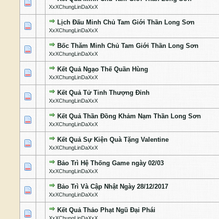
0 Bỏ phiếu - 0 của 5 cấp độ
1
2
3
4
5
XxXChungLinDaXxX
Lịch Đấu Minh Chủ Tam Giới Thần Long Sơn
0 Bỏ phiếu - 0 của 5 cấp độ
1
2
3
4
5
XxXChungLinDaXxX
Bốc Thăm Minh Chủ Tam Giới Thần Long Sơn
0 Bỏ phiếu - 0 của 5 cấp độ
1
2
3
4
5
XxXChungLinDaXxX
Kết Quả Ngạo Thế Quần Hùng
0 Bỏ phiếu - 0 của 5 cấp độ
1
2
3
4
5
XxXChungLinDaXxX
Kết Quả Tử Tinh Thượng Đỉnh
0 Bỏ phiếu - 0 của 5 cấp độ
1
2
3
4
5
XxXChungLinDaXxX
Kết Quả Thần Đồng Khảm Nạm Thần Long Sơn
0 Bỏ phiếu - 0 của 5 cấp độ
1
2
3
4
5
XxXChungLinDaXxX
Kết Quả Sự Kiện Quà Tặng Valentine
0 Bỏ phiếu - 0 của 5 cấp độ
1
2
3
4
5
XxXChungLinDaXxX
Bảo Trì Hệ Thống Game ngày 02/03
0 Bỏ phiếu - 0 của 5 cấp độ
1
2
3
4
5
XxXChungLinDaXxX
Bảo Trì Và Cập Nhật Ngày 28/12/2017
0 Bỏ phiếu - 0 của 5 cấp độ
1
2
3
4
5
XxXChungLinDaXxX
Kết Quả Thảo Phạt Ngũ Đại Phái
0 Bỏ phiếu - 0 của 5 cấp độ
1
2
3
4
5
XxXChungLinDaXxX