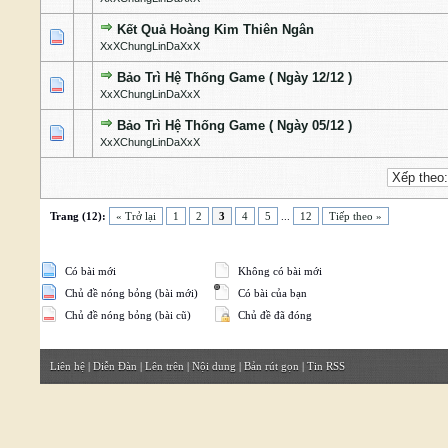
Kết Quả Hoàng Kim Thiên Ngân
0 Bỏ phiếu - 0 của 5 cấp độ
1
2
3
4
5
XxXChungLinDaXxX
Bảo Trì Hệ Thống Game ( Ngày 12/12 )
0 Bỏ phiếu - 0 của 5 cấp độ
1
2
3
4
5
XxXChungLinDaXxX
Bảo Trì Hệ Thống Game ( Ngày 05/12 )
0 Bỏ phiếu - 0 của 5 cấp độ
1
2
3
4
5
XxXChungLinDaXxX
Trang (12):
« Trở lại
1
2
3
4
5
...
12
Tiếp theo »
Có bài mới
Không có bài mới
Chủ đề nóng bỏng (bài mới)
Có bài của bạn
Chủ đề nóng bỏng (bài cũ)
Chủ đề đã đóng
Liên hệ
|
Diễn Đàn
|
Lên trên
|
Nội dung
|
Bản rút gọn
|
Tin RSS