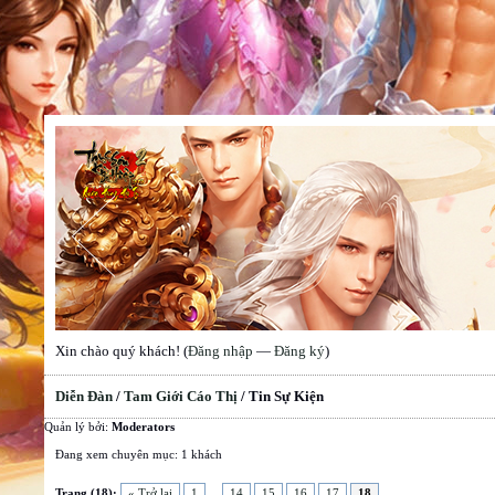
Xin chào quý khách! (
Đăng nhập
—
Đăng ký
)
Diễn Đàn
/
Tam Giới Cáo Thị
/
Tin Sự Kiện
Quản lý bởi:
Moderators
Đang xem chuyên mục: 1 khách
Trang (18):
« Trở lại
1
...
14
15
16
17
18