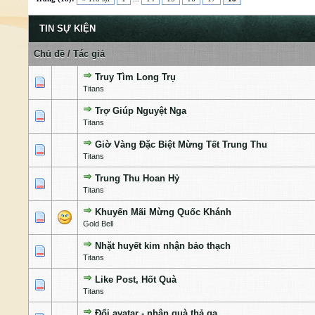
TIN SỰ KIỆN
Chủ đề
/
Tác giả
Truy Tìm Long Trụ
0 Bỏ phiếu - 0 của 5 cấp độ
1
2
3
4
5
Titans
Trợ Giúp Nguyệt Nga
0 Bỏ phiếu - 0 của 5 cấp độ
1
2
3
4
5
Titans
Giờ Vàng Đặc Biệt Mừng Tết Trung Thu
0 Bỏ phiếu - 0 của 5 cấp độ
1
2
3
4
5
Titans
Trung Thu Hoan Hỷ
0 Bỏ phiếu - 0 của 5 cấp độ
1
2
3
4
5
Titans
Khuyến Mãi Mừng Quốc Khánh
0 Bỏ phiếu - 0 của 5 cấp độ
1
2
3
4
5
Gold Bell
Nhặt huyết kim nhận bảo thạch
0 Bỏ phiếu - 0 của 5 cấp độ
1
2
3
4
5
Titans
Like Post, Hốt Quà
0 Bỏ phiếu - 0 của 5 cấp độ
1
2
3
4
5
Titans
Đổi avatar - nhận quà thả ga