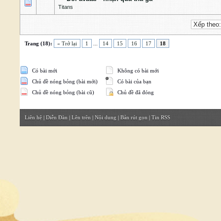
0 Bỏ phiếu - 0 của 5 cấp độ
1
2
3
4
5
Titans
Trang (18):
« Trở lại
1
...
14
15
16
17
18
Có bài mới
Không có bài mới
Chủ đề nóng bỏng (bài mới)
Có bài của bạn
Chủ đề nóng bỏng (bài cũ)
Chủ đề đã đóng
Liên hệ
|
Diễn Đàn
|
Lên trên
|
Nội dung
|
Bản rút gọn
|
Tin RSS