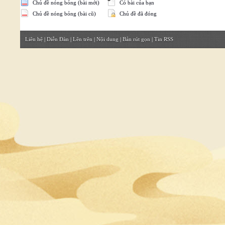
Chủ đề nóng bỏng (bài mới)
Có bài của bạn
Chủ đề nóng bỏng (bài cũ)
Chủ đề đã đóng
Liên hệ
|
Diễn Đàn
|
Lên trên
|
Nội dung
|
Bản rút gọn
|
Tin RSS