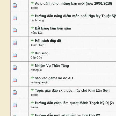
Auto dành cho những bạn mới (new 20/01/2018)
1 Bỏ phiếu - 5 của 5 cấp độ
1
2
3
4
5
Titans
Hướng dẫn nâng điểm môn phái Nga My Thuật Sỹ
1 Bỏ phiếu - 5 của 5 cấp độ
1
2
3
4
5
Lạnh Lùng
Bắt băng lâm tiên sâm
1 Bỏ phiếu - 5 của 5 cấp độ
1
2
3
4
5
Nông Dân
Hỏi cách đập đồ
1 Bỏ phiếu - 5 của 5 cấp độ
1
2
3
4
5
TramThien
Xin auto
1 Bỏ phiếu - 5 của 5 cấp độ
1
2
3
4
5
Cấp Cứu
Nhiệm Vụ Thần Tăng
1 Bỏ phiếu - 5 của 5 cấp độ
1
2
3
4
5
KhôngLo
sao vao game ko dc AD
1 Bỏ phiếu - 5 của 5 cấp độ
1
2
3
4
5
tunhatquangtv
Topic giải đáp sk thuộc máy chủ Kim Lân Sơn
1 Bỏ phiếu - 5 của 5 cấp độ
1
2
3
4
5
Titans
Hướng dẫn cách làm quest Mảnh Thạch Kỳ Dị (2)
1 Bỏ phiếu - 5 của 5 cấp độ
1
2
3
4
5
Fanta
Hướng dẫn một số nhiệm vụ hơi khó P2