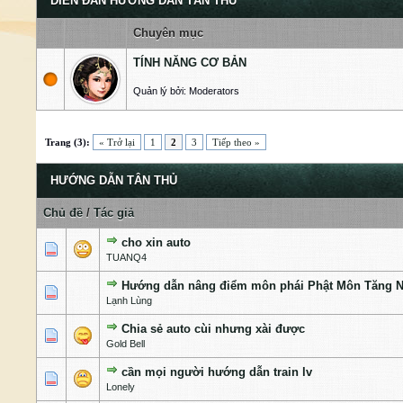
DIỄN ĐÀN HƯỚNG DẪN TÂN THỦ
Chuyên mục
TÍNH NĂNG CƠ BẢN
Quản lý bởi: Moderators
Trang (3):
« Trở lại
1
2
3
Tiếp theo »
HƯỚNG DẪN TÂN THỦ
Chủ đề
/
Tác giả
cho xin auto
1 Bỏ phiếu - 5 của 5 cấp độ
1
2
3
4
5
TUANQ4
Hướng dẫn nâng điểm môn phái Phật Môn Tăng N
1 Bỏ phiếu - 5 của 5 cấp độ
1
2
3
4
5
Lạnh Lùng
Chia sẻ auto cùi nhưng xài được
1 Bỏ phiếu - 5 của 5 cấp độ
1
2
3
4
5
Gold Bell
cần mọi người hướng dẫn train lv
1 Bỏ phiếu - 5 của 5 cấp độ
1
2
3
4
5
Lonely