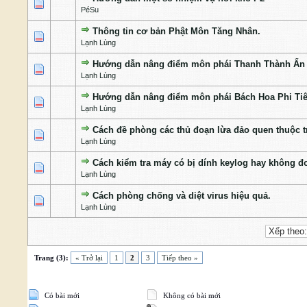
1 Bỏ phiếu - 5 của 5 cấp độ
1
2
3
4
5
PéSu
Thông tin cơ bản Phật Môn Tăng Nhân.
1 Bỏ phiếu - 5 của 5 cấp độ
1
2
3
4
5
Lạnh Lùng
Hướng dẫn nâng điểm môn phái Thanh Thành Ẩn 
1 Bỏ phiếu - 5 của 5 cấp độ
1
2
3
4
5
Lạnh Lùng
Hướng dẫn nâng điểm môn phái Bách Hoa Phi Tiê
1 Bỏ phiếu - 5 của 5 cấp độ
1
2
3
4
5
Lạnh Lùng
Cách đề phòng các thủ đoạn lừa đảo quen thuộc 
1 Bỏ phiếu - 5 của 5 cấp độ
1
2
3
4
5
Lạnh Lùng
Cách kiểm tra máy có bị dính keylog hay không đ
1 Bỏ phiếu - 5 của 5 cấp độ
1
2
3
4
5
Lạnh Lùng
Cách phòng chống và diệt virus hiệu quả.
1 Bỏ phiếu - 5 của 5 cấp độ
1
2
3
4
5
Lạnh Lùng
Trang (3):
« Trở lại
1
2
3
Tiếp theo »
Có bài mới
Không có bài mới