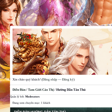
Xin chào quý khách! (
Đăng nhập
—
Đăng ký
)
Diễn Đàn
/
Tam Giới Cáo Thị
/
Hướng Dẫn Tân Thủ
Quản lý bởi:
Moderators
Đang xem chuyên mục: 1 khách