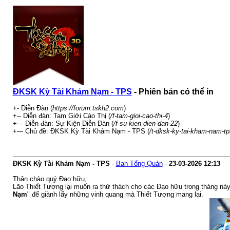
ĐKSK Kỳ Tài Khảm Nạm - TPS
- Phiên bản có thể in
+- Diễn Đàn (
https://forum.tskh2.com
)
+-- Diễn đàn: Tam Giới Cáo Thị (
/f-tam-gioi-cao-thi-4
)
+--- Diễn đàn: Sự Kiện Diễn Đàn (
/f-su-kien-dien-dan-22
)
+--- Chủ đề: ĐKSK Kỳ Tài Khảm Nạm - TPS (
/t-dksk-ky-tai-kham-nam-t
ĐKSK Kỳ Tài Khảm Nạm - TPS
-
Ban Tổng Quản
-
23-03-2026
12:13
Thân chào quý Đạo hữu,
Lão Thiết Tượng lại muốn ra thử thách cho các Đạo hữu trong tháng nà
Nạm
" để giành lấy những vinh quang mà Thiết Tượng mang lại.