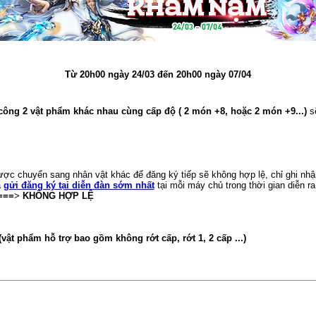
Từ 20h00 ngày 24/03 đến 20h00 ngày 07/04
ông 2 vật phẩm khác nhau cùng cấp độ ( 2 món +8, hoặc 2 món +9...)
s
c chuyển sang nhân vật khác để đăng ký tiếp sẽ không hợp lệ, chỉ ghi nhận
à
gửi đăng ký tại diễn đàn sớm nhất
tại mỗi máy chủ trong thời gian diễn ra
===
>
KHÔNG HỢP LỆ
t phẩm hỗ trợ bao gồm không rớt cấp, rớt 1, 2 cấp ...)