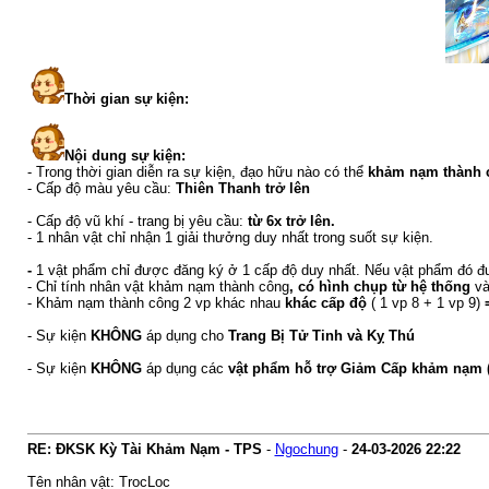
Thời gian sự kiện:
Nội dung sự kiện:
- Trong thời gian diễn ra sự kiện, đạo hữu nào có thể
khảm nạm thành c
- Cấp độ màu yêu cầu:
Thiên Thanh trở lên
- Cấp độ vũ khí - trang bị yêu cầu:
từ 6x trở lên.
- 1 nhân vật chỉ nhận 1 giải thưởng duy nhất trong suốt sự kiện.
-
1 vật phẩm chỉ được đăng ký ở 1 cấp độ duy nhất. Nếu vật phẩm đó đượ
- Chỉ tính nhân vật khảm nạm thành công
,
có hình chụp từ hệ thống
v
- Khảm nạm thành công 2 vp khác nhau
khác cấp độ
( 1 vp 8 + 1 vp 9)
- Sự kiện
KHÔNG
áp dụng cho
Trang Bị Tử Tinh và Kỵ Thú
- Sự kiện
KHÔNG
áp dụng các
vật phẩm hỗ trợ Giảm Cấp khảm nạm (vậ
RE: ĐKSK Kỳ Tài Khảm Nạm - TPS
-
Ngochung
-
24-03-2026
22:22
Tên nhân vật: TrocLoc