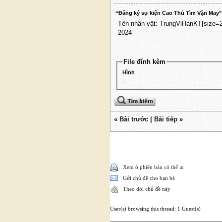
“Đăng ký sự kiện Cao Thủ Tìm Vận May”
Tên nhân vật: TrungViHanKT
[size=
2024
File đính kèm
Hình
«
Bài trước
|
Bài tiếp
»
Xem ở phiên bản có thể in
Gửi chủ đề cho bạn bè
Theo dõi chủ đề này
User(s) browsing this thread: 1 Guest(s)