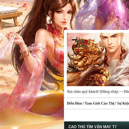
Xin chào quý khách! (
Đăng nhập
—
Đă
Diễn Đàn
/
Tam Giới Cáo Thị
/
Sự Kiệ
erage
CAO THỦ TÌM VẬN MAY T7