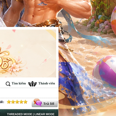
Tìm kiếm
Thành viên
đề:
THREADED MODE
|
LINEAR MODE