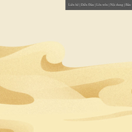
Liên hệ
|
Diễn Đàn
|
Lên trên
|
Nội dung
|
Bản 