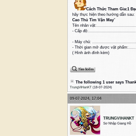
Cách Thức Tham Gia:
1 Đạ
hãy thực hiện theo hướng dẫn sau: 
Cao Thủ Tìm Vận May
”
Tên nhân vật:....................................
- Cấp độ:.........................................
- Máy chủ: .......................................
- Thời gian mở được vật phẩm:..............
( Hình ảnh đính kèm)
The following 1 user says Thank
TrungViHanKT
(18-07-2024)
09-07-2024, 17:04
TRUNGVIHANKT
Sơ Nhập Giang Hồ