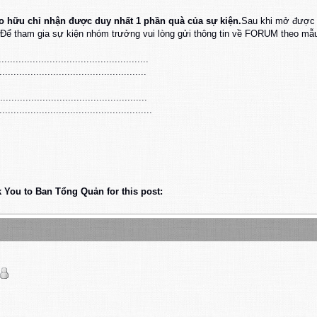
o hữu chỉ nhận được duy nhất 1 phần quà của sự kiện.
Sau khi mở được 
Để tham gia sự kiện nhóm trưởng vui lòng gửi thông tin về FORUM theo mẫu
........................................​.........
....................................​..............
.........................................​........
..............................................
 You to Ban Tổng Quản for this post: