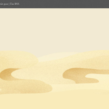
rút gọn
|
Tin RSS