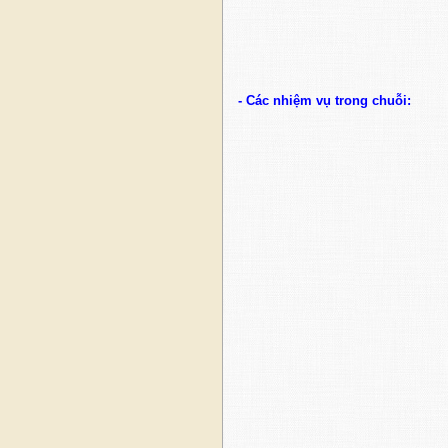
- Các nhiệm vụ trong chuỗi: