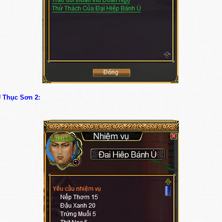
 Thục Sơn 2: