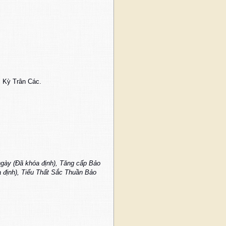
 Kỳ Trân Các.
ngày (Đã khóa định), Tăng cấp Bảo
a định), Tiểu Thất Sắc Thuần Bảo