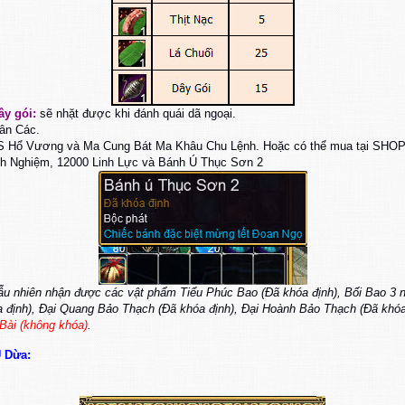
ây gói
:
sẽ nhặt được khi đánh quái dã ngoại.
ân Các.
SS Hổ Vương và Ma Cung Bát Ma Khâu Chu Lệnh. Hoặc có thể mua tại SHOP
h Nghiệm, 12000 Linh Lực và Bánh Ú Thục Sơn 2
ẫu nhiên nhận được các vật phẩm Tiểu Phúc Bao (Đã khóa định), Bối Bao 3 
a định), Đại Quang Bảo Thạch (Đã khóa định), Đại Hoành Bảo Thạch (Đã khó
Bài (không khóa)
.
 Dừa: