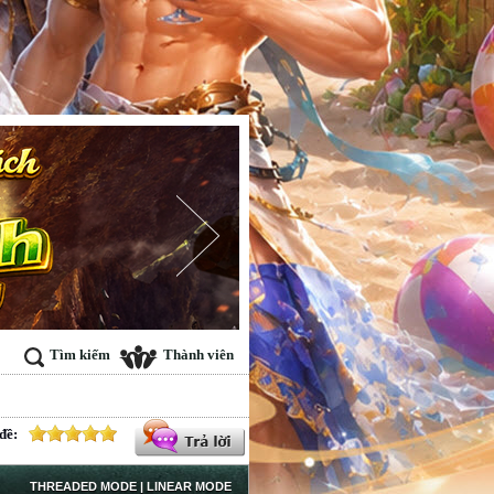
Tìm kiếm
Thành viên
đề:
THREADED MODE
|
LINEAR MODE