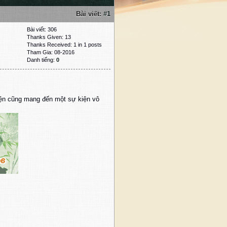
Bài viết:
#1
Bài viết: 306
Thanks Given: 13
Thanks Received: 1 in 1 posts
Tham Gia: 08-2016
Danh tiếng:
0
iện cũng mang đến một sự kiện vô