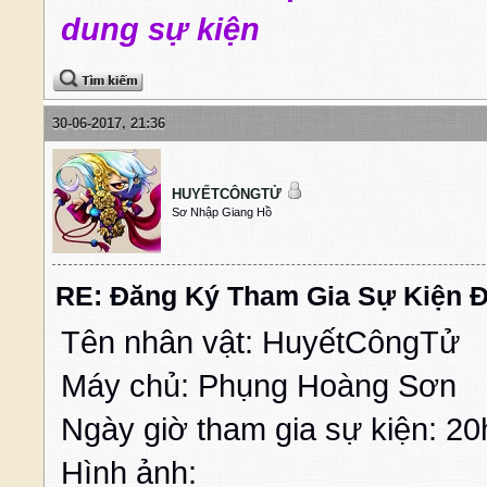
dung sự kiện
30-06-2017, 21:36
HUYẾTCÔNGTỬ
Sơ Nhập Giang Hồ
RE: Đăng Ký Tham Gia Sự Kiện Đ
Tên nhân vật: HuyếtCôngTử
Máy chủ: Phụng Hoàng Sơn
Ngày giờ tham gia sự kiện: 2
Hình ảnh: