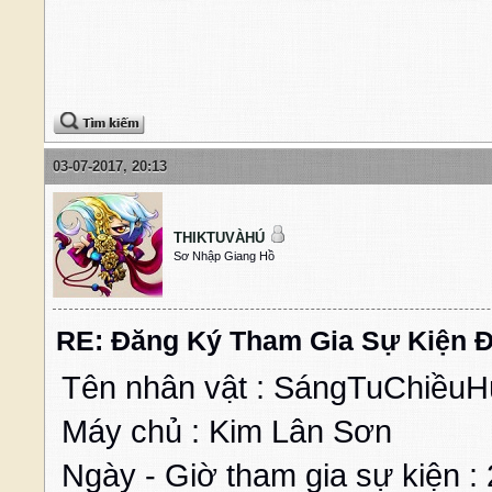
03-07-2017, 20:13
THIKTUVÀHÚ
Sơ Nhập Giang Hồ
RE: Đăng Ký Tham Gia Sự Kiện Đ
Tên nhân vật : SángTuChiềuH
Máy chủ : Kim Lân Sơn
Ngày - Giờ tham gia sự kiện :