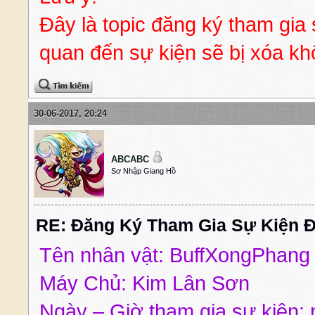
Đây là topic đăng ký tham gia 
quan đến sự kiện sẽ bị xóa k
30-06-2017, 20:24
ABCABC
Sơ Nhập Giang Hồ
RE: Đăng Ký Tham Gia Sự Kiện Đ
Tên nhân vật: BuffXongPhang
Máy Chủ: Kim Lân Sơn
Ngày – Giờ tham gia sự kiện: 