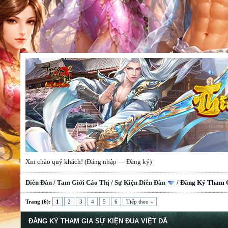
Xin chào quý khách! (
Đăng nhập
—
Đăng ký
)
Diễn Đàn
/
Tam Giới Cáo Thị
/
Sự Kiện Diễn Đàn
/
Đăng Ký Tham G
Trang (6):
1
2
3
4
5
6
Tiếp theo »
ĐĂNG KÝ THAM GIA SỰ KIỆN ĐUA VIỆT DÃ