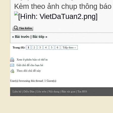
Kèm theo ảnh chụp thông báo 
«
Bài trước
|
Bài tiếp
»
Trang (6):
1
2
3
4
5
6
Tiếp theo »
Xem ở phiên bản có thể in
Gửi chủ đề cho bạn bè
Theo dõi chủ đề này
User(s) browsing this thread: 1 Guest(s)
Liên hệ
|
Diễn Đàn
|
Lên trên
|
Nội dung
|
Bản rút gọn
|
Tin RSS