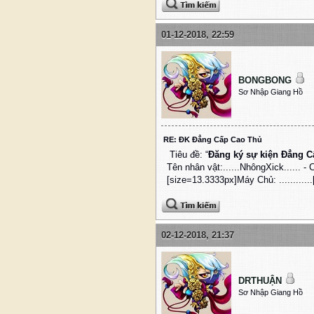
01-12-2018, 22:59
BONGBONG
Sơ Nhập Giang Hồ
RE: ĐK Đẳng Cấp Cao Thủ
Tiêu đề: “
Đăng ký sự kiện Đẳng 
Tên nhân vật:..
....
NhôngXick
...... - 
[size=13.3333px]Máy Chủ: .....
.......
02-12-2018, 21:37
DRTHUẬN
Sơ Nhập Giang Hồ