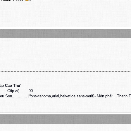
Cấp Cao Thủ
”
..... - Cấp độ:.......90........
 Son............. [font=tahoma,arial,helvetica,sans-serif]- Môn phái:...Thanh Th