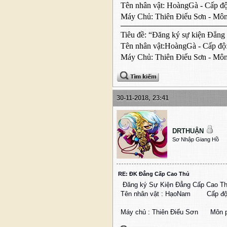
Tên nhân vật: HoàngGà - Cấp độ
Máy Chủ: Thiên Điểu Sơn - Môn
Tiêu đề: “Đăng ký sự kiện Đẳn
Tên nhân vật:HoàngGà - Cấp độ
Máy Chủ: Thiên Điểu Sơn - Mô
30-11-2018, 23:41
DRTHUẬN
Sơ Nhập Giang Hồ
RE: ĐK Đẳng Cấp Cao Thủ
Đăng ký Sự Kiện Đẳng Cấp Cao T
Tên nhân vật : HạoNam Cấp độ 
Máy chủ : Thiên Điểu Sơn Môn p