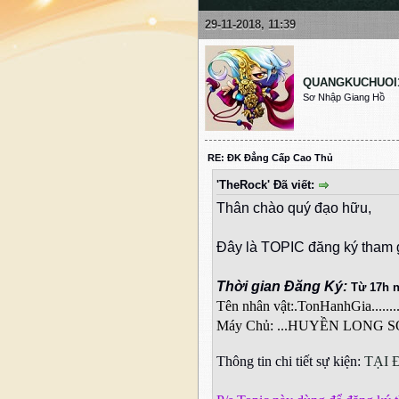
29-11-2018, 11:39
QUANGKUCHUOI
Sơ Nhập Giang Hồ
RE: ĐK Đẳng Cấp Cao Thủ
'TheRock' Đã viết:
Thân chào quý đạo hữu,
Đây là TOPIC đăng ký tha
Thời gian Đăng Ký:
Từ 17h n
Tên nhân vật:.TonHanhGia..............
Máy Chủ: ...HUYỀN LONG SƠN........
Thông tin chi tiết sự kiện:
TẠI 