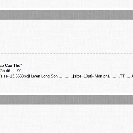
Cấp Cao Thủ
”
Cấp độ:.....90..........
[size=13.3333px]Huyen Long Son ............[size=10pt]- Môn phái:.......TT......