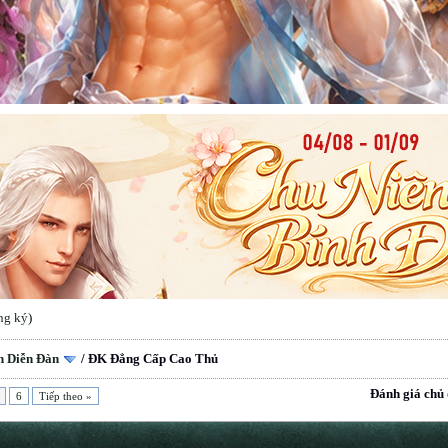
ng ký
)
n Diễn Đàn
/
ĐK Đẳng Cấp Cao Thủ
Đánh giá chủ 
6
Tiếp theo »