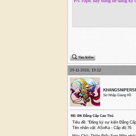
P/s Topic này dùng để đăng ký t
29-11-2018, 19:12
KHANGSNIPERS
Sơ Nhập Giang Hồ
RE: ĐK Đẳng Cấp Cao Thủ
Tiêu đề: “Đăng ký sự kiện Đẳng Cấ
Tên nhân vật: ASoKa - Cấp độ:76
Máy Chủ: Thiên Điểu Sơn Môn phá