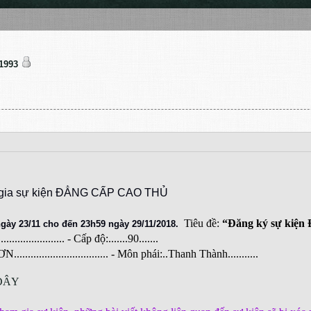
1993
m gia sự kiện ĐẲNG CẤP CAO THỦ
Tiêu đề:
“Đăng ký sự kiện
gày 23/11 cho đến 23h59 ngày 29/11/2018.
................. - Cấp độ:.......90.......
.......................... - Môn phái:..Thanh Thành...........
ĐÂY