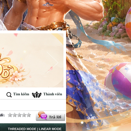
Tìm kiếm
Thành viên
đề:
THREADED MODE
|
LINEAR MODE