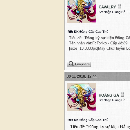
CAVALRY
Sơ Nhập Giang Hồ
RE: ĐK Đẳng Cấp Cao Thủ
Tiêu đề: “
Đăng ký sự kiện Đẳng C
Tên nhân vật:FcToriko - Cấp độ:89
[size=13.3333px]Máy Chủ:Huyền Lo
30-11-2018, 12:44
HOÀNG GÀ
Sơ Nhập Giang Hồ
RE: ĐK Đẳng Cấp Cao Thủ
Tiêu đề: “Đăng ký sự kiện Đẳn