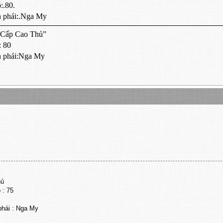
:.80.
 phái:.Nga My
g Cấp Cao Thủ”
: 80
n phái:Nga My
hủ
: 75
hái : Nga My