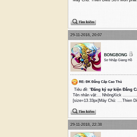
29-11-2018, 20:07
BONGBONG
Sơ Nhập Giang Hồ
RE: ĐK Đẳng Cấp Cao Thủ
Tiêu đề: “
Đăng ký sự kiện Đẳng 
Tên nhân vật:...
NhôngXick
..........
[size=13.33px]Máy Chủ: ....Thien Dieu
29-11-2018, 22:38