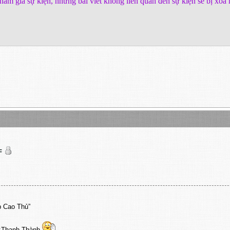
ham gia sự kiện, những bài viết không liên quan đến sự kiện sẽ bị xó
F
p Cao Thủ”
i:Thanh Thành