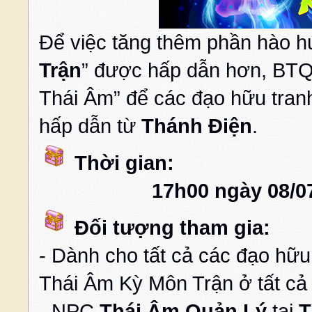
Để việc tăng thêm phần hào hứ
Trận
” được hấp dẫn hơn, BTQ
Thái Âm” để các đạo hữu tran
hấp dẫn từ
Thánh Điện
.
Thời gian:
17h00 ngày 08/0
Đối tượng tham gia:
- Dành cho tất cả các đạo hữu
Thái Âm Kỳ Môn Trận ở tất cả
- NPC
Thái Âm Quản Lý
tại
T