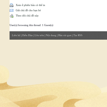
Xem ở phiên bản có thể in
Gửi chủ đề cho bạn bè
Theo dõi chủ đề này
User(s) browsing this thread: 1 Guest(s)
Liên hệ
|
Diễn Đàn
|
Lên trên
|
Nội dung
|
Bản rút gọn
|
Tin RSS