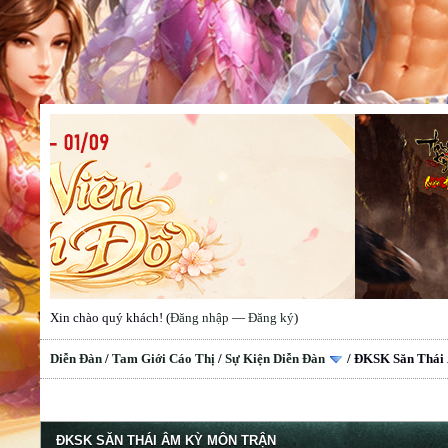
Xin chào quý khách! (
Đăng nhập
—
Đăng ký
)
Diễn Đàn
/
Tam Giới Cáo Thị
/
Sự Kiện Diễn Đàn
/
ĐKSK Săn Thái
ĐKSK SĂN THÁI ÂM KỲ MÔN TRẬN