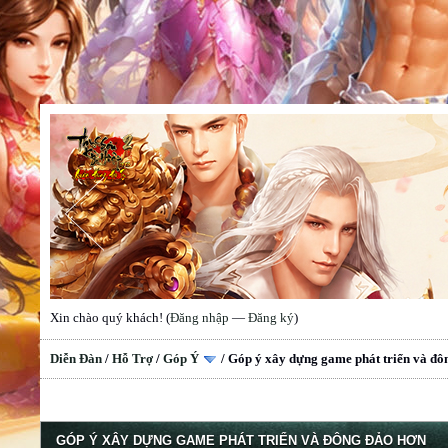
Xin chào quý khách! (
Đăng nhập
—
Đăng ký
)
Diễn Đàn
/
Hỗ Trợ
/
Góp Ý
/
Góp ý xây dựng game phát triển và đô
GÓP Ý XÂY DỰNG GAME PHÁT TRIỂN VÀ ĐÔNG ĐẢO HƠN