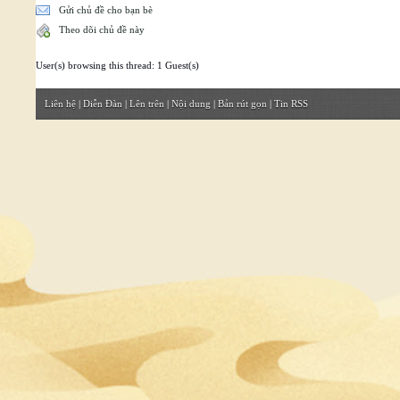
Gửi chủ đề cho bạn bè
Theo dõi chủ đề này
User(s) browsing this thread: 1 Guest(s)
Liên hệ
|
Diễn Đàn
|
Lên trên
|
Nội dung
|
Bản rút gọn
|
Tin RSS