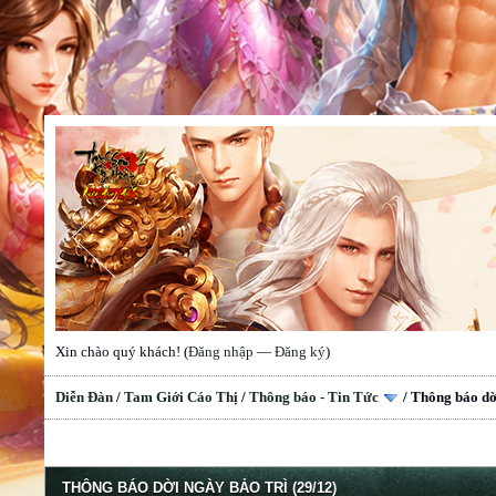
Xin chào quý khách! (
Đăng nhập
—
Đăng ký
)
Diễn Đàn
/
Tam Giới Cáo Thị
/
Thông báo - Tin Tức
/
Thông báo dời
THÔNG BÁO DỜI NGÀY BẢO TRÌ (29/12)