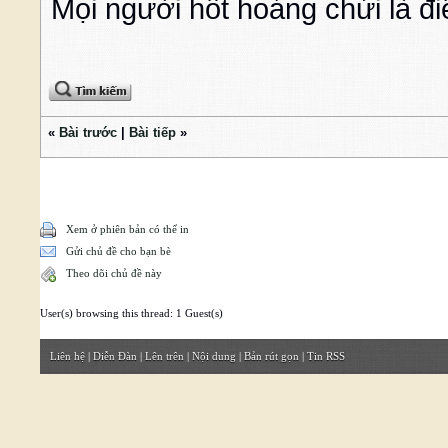
Mọi người hốt hoảng chửi là đ
«
Bài trước
|
Bài tiếp
»
Xem ở phiên bản có thể in
Gửi chủ đề cho bạn bè
Theo dõi chủ đề này
User(s) browsing this thread: 1 Guest(s)
Liên hệ
|
Diễn Đàn
|
Lên trên
|
Nội dung
|
Bản rút gọn
|
Tin RSS