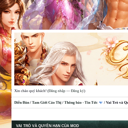
Xin chào quý khách! (
Đăng nhập
—
Đăng ký
)
Diễn Đàn
/
Tam Giới Cáo Thị
/
Thông báo - Tin Tức
/
Vai Trò và Q
VAI TRÒ VÀ QUYỀN HẠN CỦA MOD