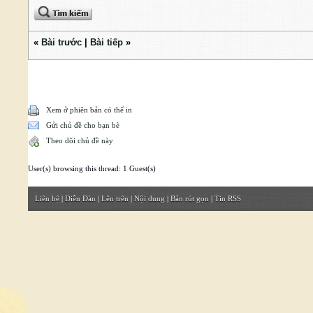
«
Bài trước
|
Bài tiếp
»
Xem ở phiên bản có thể in
Gửi chủ đề cho bạn bè
Theo dõi chủ đề này
User(s) browsing this thread: 1 Guest(s)
Liên hệ
|
Diễn Đàn
|
Lên trên
|
Nội dung
|
Bản rút gọn
|
Tin RSS