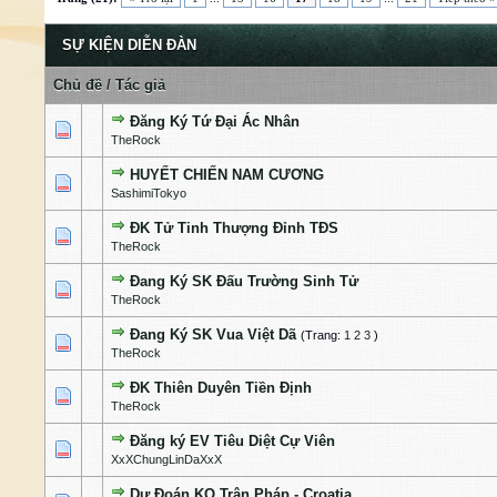
SỰ KIỆN DIỄN ĐÀN
Chủ đề
/
Tác giả
Đăng Ký Tứ Đại Ác Nhân
0 Bỏ phiếu - 0 của 5 cấp độ
1
2
3
4
5
TheRock
HUYẾT CHIẾN NAM CƯƠNG
0 Bỏ phiếu - 0 của 5 cấp độ
1
2
3
4
5
SashimiTokyo
ĐK Tử Tinh Thượng Đỉnh TĐS
0 Bỏ phiếu - 0 của 5 cấp độ
1
2
3
4
5
TheRock
Đang Ký SK Đấu Trường Sinh Tử
0 Bỏ phiếu - 0 của 5 cấp độ
1
2
3
4
5
TheRock
Đang Ký SK Vua Việt Dã
(Trang:
1
2
3
)
0 Bỏ phiếu - 0 của 5 cấp độ
1
2
3
4
5
TheRock
ĐK Thiên Duyên Tiền Định
0 Bỏ phiếu - 0 của 5 cấp độ
1
2
3
4
5
TheRock
Đăng ký EV Tiêu Diệt Cự Viên
0 Bỏ phiếu - 0 của 5 cấp độ
1
2
3
4
5
XxXChungLinDaXxX
Dự Đoán KQ Trận Pháp - Croatia