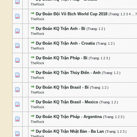
0 Bỏ phiếu - 0 của 5 cấp độ
1
2
3
4
5
TheRock
Dự Đoán Đội Vô Địch World Cup 2018
(Trang:
1
2
3
4
...
7
2 Bỏ phiếu - 3.5 của 5 cấp độ
1
2
3
4
5
TheRock
Dự Đoán KQ Trận Anh - Bỉ
(Trang:
1
2
)
0 Bỏ phiếu - 0 của 5 cấp độ
1
2
3
4
5
TheRock
Dự Đoán KQ Trận Anh - Croatia
(Trang:
1
2
)
0 Bỏ phiếu - 0 của 5 cấp độ
1
2
3
4
5
TheRock
Dự Đoán KQ Trận Pháp - Bỉ
(Trang:
1
2
3
)
0 Bỏ phiếu - 0 của 5 cấp độ
1
2
3
4
5
TheRock
Dự Đoán KQ Trận Thủy Điển - Anh
(Trang:
1
2
)
0 Bỏ phiếu - 0 của 5 cấp độ
1
2
3
4
5
TheRock
Dự Đoán KQ Trận Brasil - Bỉ
(Trang:
1
2
)
0 Bỏ phiếu - 0 của 5 cấp độ
1
2
3
4
5
TheRock
Dự Đoán KQ Trận Brasil - Mexico
(Trang:
1
2
)
0 Bỏ phiếu - 0 của 5 cấp độ
1
2
3
4
5
TheRock
Dự Đoán KQ Trận Pháp - Argentina
(Trang:
1
2
3
)
0 Bỏ phiếu - 0 của 5 cấp độ
1
2
3
4
5
TheRock
Dự Đoán KQ Trận Nhật Bản - Ba Lan
(Trang:
1
2
3
)
0 Bỏ phiếu - 0 của 5 cấp độ
1
2
3
4
5
TheRock