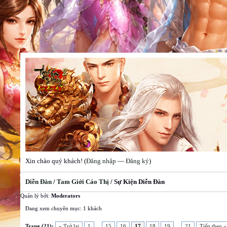
Xin chào quý khách! (
Đăng nhập
—
Đăng ký
)
Diễn Đàn
/
Tam Giới Cáo Thị
/
Sự Kiện Diễn Đàn
Quản lý bởi:
Moderators
Đang xem chuyên mục: 1 khách
Trang (21):
« Trở lại
1
...
15
16
17
18
19
...
21
Tiếp theo »