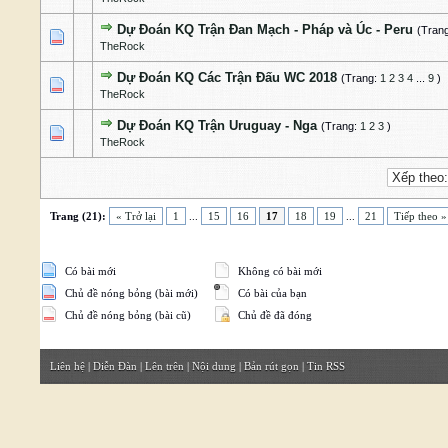
Dự Đoán KQ Trận Đan Mạch - Pháp và Úc - Peru
(Tran
0 Bỏ phiếu - 0 của 5 cấp độ
1
2
3
4
5
TheRock
Dự Đoán KQ Các Trận Đấu WC 2018
(Trang:
1
2
3
4
...
9
)
1 Bỏ phiếu - 5 của 5 cấp độ
1
2
3
4
5
TheRock
Dự Đoán KQ Trận Uruguay - Nga
(Trang:
1
2
3
)
0 Bỏ phiếu - 0 của 5 cấp độ
1
2
3
4
5
TheRock
Trang (21):
« Trở lại
1
...
15
16
17
18
19
...
21
Tiếp theo »
Có bài mới
Không có bài mới
Chủ đề nóng bỏng (bài mới)
Có bài của bạn
Chủ đề nóng bỏng (bài cũ)
Chủ đề đã đóng
Liên hệ
|
Diễn Đàn
|
Lên trên
|
Nội dung
|
Bản rút gọn
|
Tin RSS