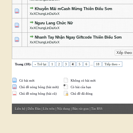
Khuyễn Mãi mCash Mừng Thiên Điểu Sơn
0 Bỏ phiếu - 0 của 5 cấp độ
1
2
3
4
5
XxXChungLinDaXxX
Ngưu Lang Chức Nữ
0 Bỏ phiếu - 0 của 5 cấp độ
1
2
3
4
5
XxXChungLinDaXxX
Nhanh Tay Nhận Ngay Giftcode Thiên Điểu Sơn
0 Bỏ phiếu - 0 của 5 cấp độ
1
2
3
4
5
XxXChungLinDaXxX
Trang (18):
« Trở lại
1
2
3
4
5
6
...
18
Tiếp theo »
Có bài mới
Không có bài mới
Chủ đề nóng bỏng (bài mới)
Có bài của bạn
Chủ đề nóng bỏng (bài cũ)
Chủ đề đã đóng
Liên hệ
|
Diễn Đàn
|
Lên trên
|
Nội dung
|
Bản rút gọn
|
Tin RSS