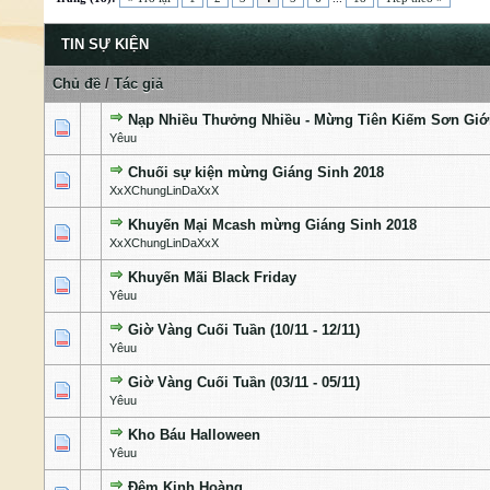
TIN SỰ KIỆN
Chủ đề
/
Tác giả
Nạp Nhiều Thưởng Nhiều - Mừng Tiên Kiếm Sơn Giớ
0 Bỏ phiếu - 0 của 5 cấp độ
1
2
3
4
5
Yêuu
Chuối sự kiện mừng Giáng Sinh 2018
0 Bỏ phiếu - 0 của 5 cấp độ
1
2
3
4
5
XxXChungLinDaXxX
Khuyến Mại Mcash mừng Giáng Sinh 2018
0 Bỏ phiếu - 0 của 5 cấp độ
1
2
3
4
5
XxXChungLinDaXxX
Khuyến Mãi Black Friday
0 Bỏ phiếu - 0 của 5 cấp độ
1
2
3
4
5
Yêuu
Giờ Vàng Cuối Tuần (10/11 - 12/11)
0 Bỏ phiếu - 0 của 5 cấp độ
1
2
3
4
5
Yêuu
Giờ Vàng Cuối Tuần (03/11 - 05/11)
0 Bỏ phiếu - 0 của 5 cấp độ
1
2
3
4
5
Yêuu
Kho Báu Halloween
0 Bỏ phiếu - 0 của 5 cấp độ
1
2
3
4
5
Yêuu
Đêm Kinh Hoàng