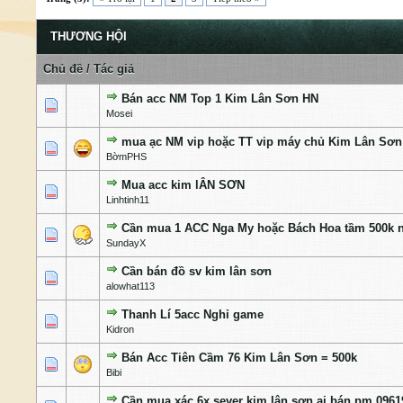
THƯƠNG HỘI
Chủ đề
/
Tác giả
Bán acc NM Top 1 Kim Lân Sơn HN
0 Bỏ phiếu - 0 của 5 cấp độ
1
2
3
4
5
Mosei
mua ạc NM vip hoặc TT vip máy chủ Kim Lân Sơn
0 Bỏ phiếu - 0 của 5 cấp độ
1
2
3
4
5
BờmPHS
Mua acc kim lÂN SƠN
0 Bỏ phiếu - 0 của 5 cấp độ
1
2
3
4
5
Linhtinh11
Cần mua 1 ACC Nga My hoặc Bách Hoa tầm 500k n
0 Bỏ phiếu - 0 của 5 cấp độ
1
2
3
4
5
SundayX
Cần bán đồ sv kim lân sơn
0 Bỏ phiếu - 0 của 5 cấp độ
1
2
3
4
5
alowhat113
Thanh Lí 5acc Nghỉ game
0 Bỏ phiếu - 0 của 5 cấp độ
1
2
3
4
5
Kidron
Bán Acc Tiên Cầm 76 Kim Lân Sơn = 500k
0 Bỏ phiếu - 0 của 5 cấp độ
1
2
3
4
5
Bibi
Cần mua xác 6x sever kim lân sơn ai bán pm 0961