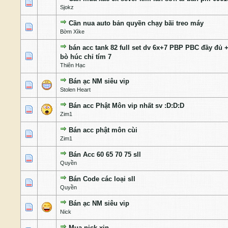
0 Bỏ phiếu - 0 của 5 cấp độ
1
2
3
4
5
Sjokz
Cần nua auto bản quyền chạy bãi treo máy
0 Bỏ phiếu - 0 của 5 cấp độ
1
2
3
4
5
Bờm Xìke
bán acc tank 82 full set dv 6x+7 PBP PBC đầy đủ +
0 Bỏ phiếu - 0 của 5 cấp độ
1
2
3
4
5
bò húc chỉ tím 7
Thiên Hạc
Bán ạc NM siêu vip
0 Bỏ phiếu - 0 của 5 cấp độ
1
2
3
4
5
Stolen Heart
Bán acc Phật Môn vip nhất sv :D:D:D
0 Bỏ phiếu - 0 của 5 cấp độ
1
2
3
4
5
Zim1
Bán acc phật môn cùi
0 Bỏ phiếu - 0 của 5 cấp độ
1
2
3
4
5
Zim1
Bán Acc 60 65 70 75 sll
0 Bỏ phiếu - 0 của 5 cấp độ
1
2
3
4
5
Quyền
Bán Code các loại sll
1 Bỏ phiếu - 5 của 5 cấp độ
1
2
3
4
5
Quyền
Bán ạc NM siêu vip
1 Bỏ phiếu - 5 của 5 cấp độ
1
2
3
4
5
Nick
Mua nick xịn