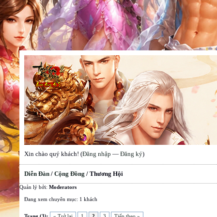
Xin chào quý khách! (
Đăng nhập
—
Đăng ký
)
Diễn Đàn
/
Cộng Đồng
/
Thương Hội
Quản lý bởi:
Moderators
Đang xem chuyên mục: 1 khách
Trang (3):
« Trở lại
1
2
3
Tiếp theo »