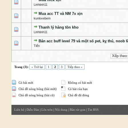
1 Bỏ phiếu - 5 của 5 cấp độ
1
2
3
4
5
Linhtinh11
Mua acc TT và NM 7x xịn
1 Bỏ phiếu - 5 của 5 cấp độ
1
2
3
4
5
kunlovebem
Thanh lý hàng tồn kho
1 Bỏ phiếu - 5 của 5 cấp độ
1
2
3
4
5
Linhtinh11
Bán acc buff level 79 và một số pet, kỵ thú, noob 6
2 Bỏ phiếu - 3 của 5 cấp độ
1
2
3
4
5
Tiến
Trang (3):
« Trở lại
1
2
3
Tiếp theo »
Có bài mới
Không có bài mới
Chủ đề nóng bỏng (bài mới)
Có bài của bạn
Chủ đề nóng bỏng (bài cũ)
Chủ đề đã đóng
Liên hệ
|
Diễn Đàn
|
Lên trên
|
Nội dung
|
Bản rút gọn
|
Tin RSS