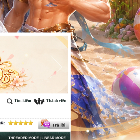
Tìm kiếm
Thành viên
đề:
THREADED MODE
|
LINEAR MODE