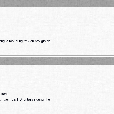
g là tool dùng tốt đến bây giờ :v
n mới
ì xem bài HD rồi tải về dùng nhé