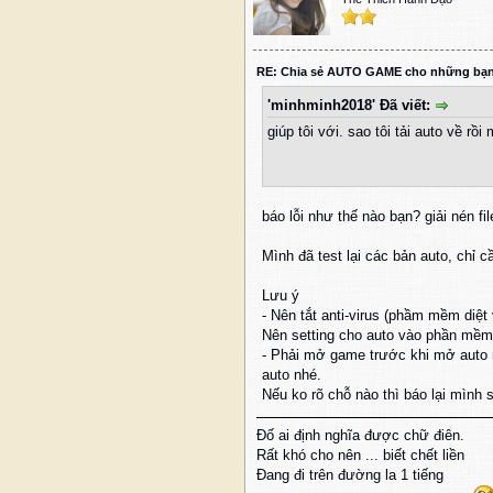
RE: Chia sẻ AUTO GAME cho những bạ
'minhminh2018' Đã viết:
giúp tôi với. sao tôi tải auto về rồ
báo lỗi như thế nào bạn? giải nén f
Mình đã test lại các bản auto, chỉ cầ
Lưu ý
- Nên tắt anti-virus (phầm mềm diệt
Nên setting cho auto vào phần mềm t
- Phải mở game trước khi mở auto nh
auto nhé.
Nếu ko rõ chỗ nào thì báo lại mình
Đố ai định nghĩa được chữ điên.
Rất khó cho nên ... biết chết liền
Đang đi trên đường la 1 tiếng