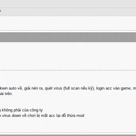
?
, down auto về, giải nén ra, quét virus (full scan nếu kỹ), login acc vào game,
i trên.
:
g không phải của công ty
 virus down về chơi bị mất acc lại đỗ thừa mod