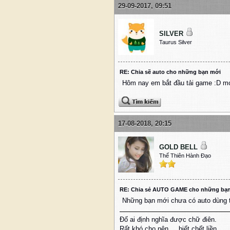
29-09-2017, 09:51
SILVER
Taurus Silver
RE: Chia sẽ auto cho những bạn mới
Hôm nay em bắt đầu tải game :D mon
17-08-2018, 20:15
GOLD BELL
Thế Thiên Hành Đạo
RE: Chia sẻ AUTO GAME cho những bạ
Những bạn mới chưa có auto dùng th
Đố ai định nghĩa được chữ điên.
Rất khó cho nên ... biết chết liền