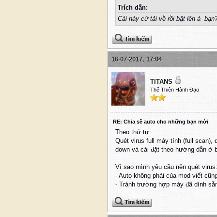
Trích dẫn:
Cái này cứ tải về rồi bật lên à bạn
16-07-2017, 17:04
TITANS
Thế Thiên Hành Đạo
RE: Chia sẽ auto cho những bạn mới
Theo thứ tự:
Quét virus full máy tính (full scan)
down và cài đặt theo hướng dẫn ở bà
Vì sao mình yêu cầu nên quét virus
- Auto không phải của mod viết cũn
- Tránh trường hợp máy đã dính sẵn