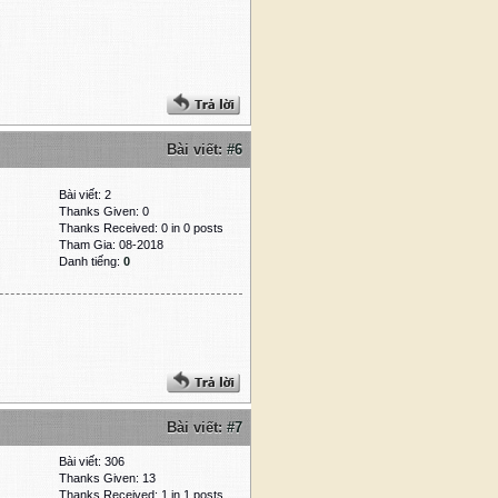
Bài viết:
#6
Bài viết: 2
Thanks Given: 0
Thanks Received: 0 in 0 posts
Tham Gia: 08-2018
Danh tiếng:
0
Bài viết:
#7
Bài viết: 306
Thanks Given: 13
Thanks Received: 1 in 1 posts