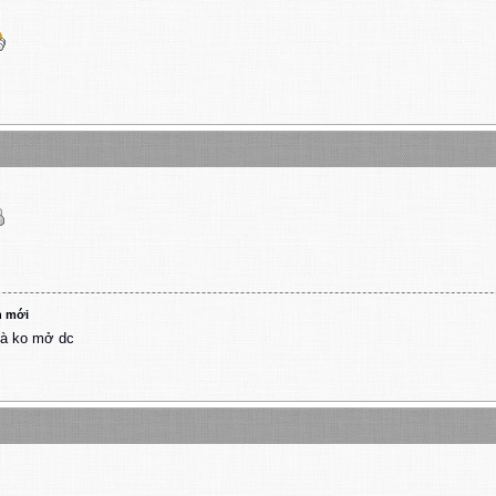
n mới
 mà ko mở dc