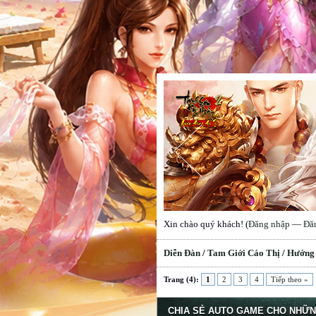
Xin chào quý khách! (
Đăng nhập
—
Đă
Diễn Đàn
/
Tam Giới Cáo Thị
/
Hướng
erage
Trang (4):
1
2
3
4
Tiếp theo »
CHIA SẺ AUTO GAME CHO NHỮN