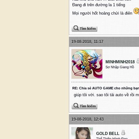
Đang đi trên đường la 1 tiếng
Mọi người hốt hoảng chửi là điên
19-08-2018, 11:17
MINHMINH2018
Sơ Nhập Giang Hồ
RE: Chia sẻ AUTO GAME cho những bạ
giúp tôi với. sao tôi tải auto về rồi
19-08-2018, 12:43
GOLD BELL
Thế Thiên Hành Đạo