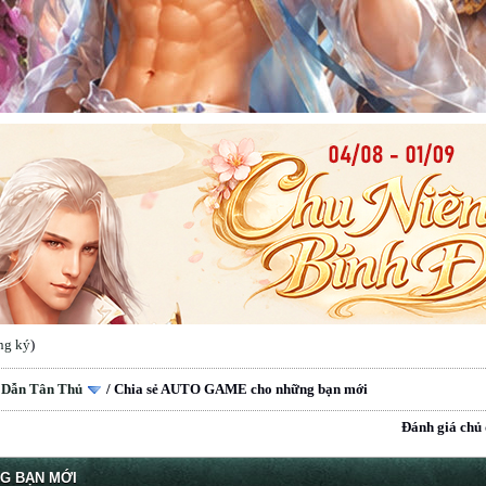
ng ký
)
 Dẫn Tân Thủ
/
Chia sẻ AUTO GAME cho những bạn mới
Đánh giá chủ 
G BẠN MỚI