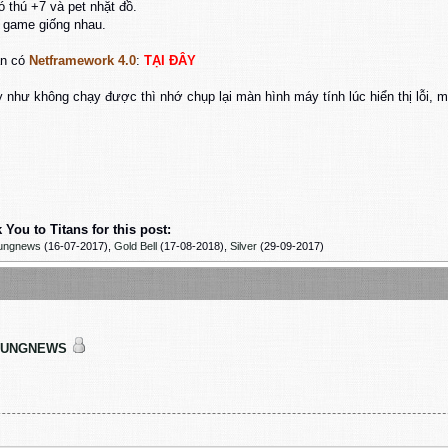
ó thú +7 và pet nhặt đồ.
à game giống nhau.
ần có
Netframework 4.0
:
TẠI ĐÂY
 như không chạy được thì nhớ chụp lại màn hình máy tính lúc hiển thị lỗi, 
You to Titans for this post:
ungnews
(16-07-2017)
,
Gold Bell
(17-08-2018)
,
Silver
(29-09-2017)
DUNGNEWS