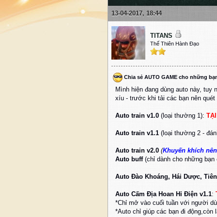
13-04-2017, 18:44
TITANS
Thế Thiên Hành Đạo
Chia sẻ AUTO GAME cho những bạ
Mình hiện đang dùng auto này, tuy n
xíu - trước khi tải các bạn nên quét 
Auto train v1.0
(loại thường 1):
TẠ
Auto train v1.1
(loại thường 2 - đá
Auto train v2.0
(
Khuyến khích nên
Auto buff
(chỉ dành cho những bạn
Auto Đào Khoáng, Hái Dược, Tiê
Auto Cấm Địa Hoan Hỉ Điện v1.1
:
*Chỉ mở vào cuối tuần với người dù
*Auto chỉ giúp các bạn đi động,còn l