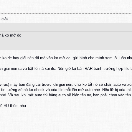
n mới
i mà ko mở dc
ile ko đc hay giải nén rồi mà vẫn ko mở đc, gửi hình cho mình xem lỗi luôn nh
n giải nén ra và bật lên là xài đc. Nên giữ lại bản RAR tránh trường hợp file bị
 virus) máy bạn đang cài trước khi giải nén, chứ ko tắt nó sẽ chặn auto và xó
in tưởng để nó ko check và xóa file mỗi lần mở auto nhé. Nếu lỡ bị xóa thì ph
é. Và sau khi mở auto thì bảng auto sẽ hiện tên nv, bạn phải chọn vào tên n
 sẽ HD thêm nha