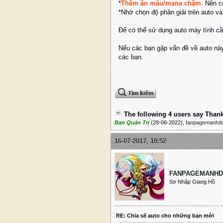
*
Thêm ăn máu/mana chậm
. Nên c
*Nhớ chọn độ phân giải trên auto v
Để có thể sử dụng auto máy tính c
Nếu các bạn gặp vấn đề về auto này
các bạn.
The following 4 users say Thank 
Ban Quản Trị
(28-06-2022)
,
fanpagemanhd
16-07-2017, 10:52
FANPAGEMANH
Sơ Nhập Giang Hồ
RE: Chia sẽ auto cho những bạn mới