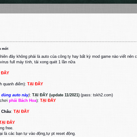
n mới
hiên đây không phải là auto của công ty hay bất kỳ mod game nào viết nên c
virus full máy tính, tải xong quét 1 lần nữa
I ĐÂY
nh quanh điểm):
TẠI ĐÂY
 dùng auto này
)
:
TẠI ĐÂY (update 11/2021)
(pass: tskh2.com)
 chơi
phái Bách Hoa
):
TẠI ĐÂY
n Châu
:
TẠI ĐÂY
TẠI ĐÂY
ng free.
ại là các bạn tự vào động,tự pt reset động.