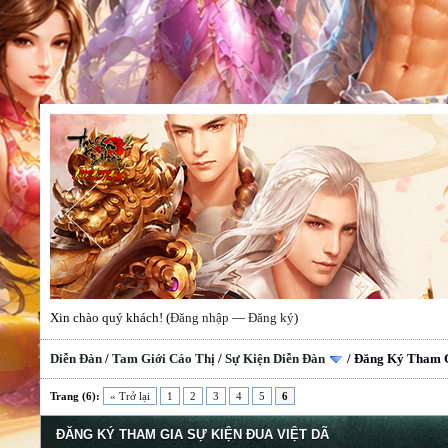
Xin chào quý khách! (
Đăng nhập
—
Đăng ký
)
Diễn Đàn
/
Tam Giới Cáo Thị
/
Sự Kiện Diễn Đàn
/
Đăng Ký Tham G
Trang (6):
« Trở lại
1
2
3
4
5
6
ĐĂNG KÝ THAM GIA SỰ KIỆN ĐUA VIỆT DÃ