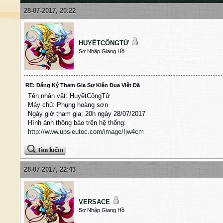
28-07-2017, 20:22
HUYẾTCÔNGTỬ
Sơ Nhập Giang Hồ
RE: Đăng Ký Tham Gia Sự Kiện Đua Việt Dã
Tên nhân vật: HuyếtCôngTử
Máy chủ: Phụng hoàng sơn
Ngày giờ tham gia: 20h ngày 28/07/2017
Hình ảnh thông báo trên hệ thống:
http://www.upsieutoc.com/image/Ijw4cm
28-07-2017, 22:43
VERSACE
Sơ Nhập Giang Hồ