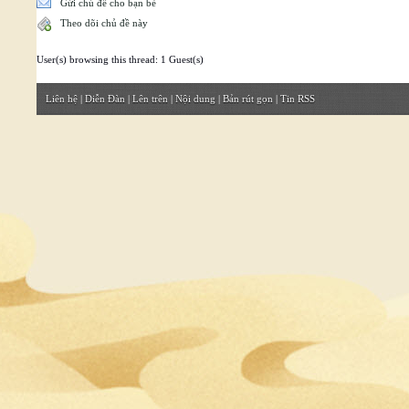
Gửi chủ đề cho bạn bè
Theo dõi chủ đề này
User(s) browsing this thread: 1 Guest(s)
Liên hệ
|
Diễn Đàn
|
Lên trên
|
Nội dung
|
Bản rút gọn
|
Tin RSS