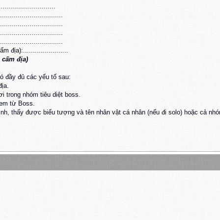
..........................
............................
............................
............................
............................
ịa):.......................
 cấm địa)
ó đầy đủ các yếu tố sau:
địa.
ơi trong nhóm tiêu diệt boss.
item từ Boss.
ình, thấy được biểu tượng và tên nhân vật cá nhân (nếu đi solo) hoặc cả nh