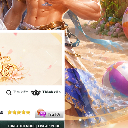
Tìm kiếm
Thành viên
đề:
THREADED MODE
|
LINEAR MODE