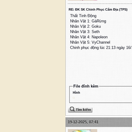
RE: ĐK SK Chinh Phục Cấm Địa (TPS)
Thất Tinh Động
Nhân Vật 1: GàRừng
Nhân Vật 2: Goku
Nhân Vật 3: Seth
Nhân Vật 4: Napoleon
Nhân Vật 5: VyChannel
Chinh phục động lúc 21:13 ngày 16
File đính kèm
Hình
19-12-2025, 07:41