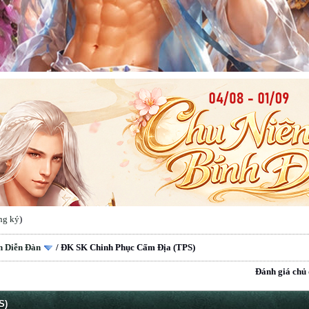
ng ký
)
n Diễn Đàn
/
ĐK SK Chinh Phục Cấm Địa (TPS)
Đánh giá chủ 
S)