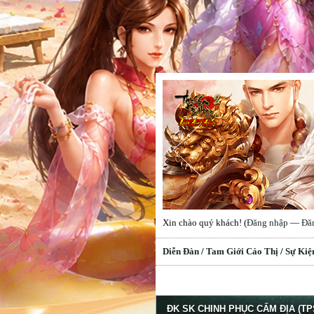
Xin chào quý khách! (
Đăng nhập
—
Đă
Diễn Đàn
/
Tam Giới Cáo Thị
/
Sự Kiệ
erage
ĐK SK CHINH PHỤC CẤM ĐỊA (TP