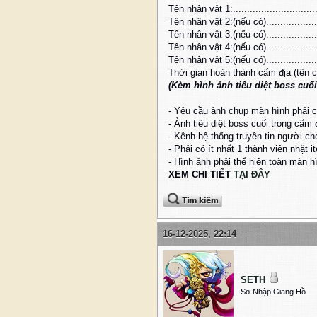
Tên nhân vật 1:................................
Tên nhân vật 2:(nếu có)......................
Tên nhân vật 3:(nếu có)......................
Tên nhân vật 4:(nếu có)......................
Tên nhân vật 5:(nếu có)......................
Thời gian hoàn thành cấm địa (tên cấm đ
(Kèm hình ảnh tiêu diệt boss cuối
- Yêu cầu ảnh chụp màn hình phải c
- Ảnh tiêu diệt boss cuối trong cấm 
- Kênh hệ thống truyền tin người ch
- Phải có ít nhất 1 thành viên nhặt 
- Hình ảnh phải thể hiện toàn màn h
XEM CHI TIẾT
TẠI ĐÂY
16-12-2025, 22:14
SETH
Sơ Nhập Giang Hồ