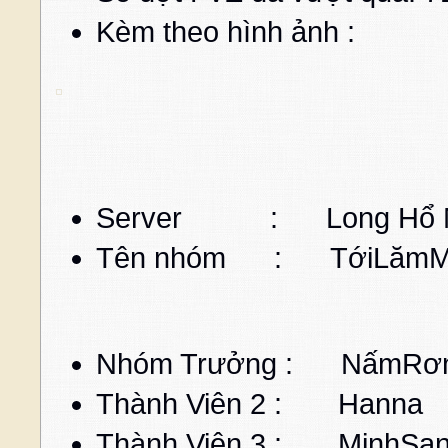
Kèm theo hình ảnh :
Server : Long Hổ 
Tên nhóm : TớiLămMư
Nhóm Trưởng : Nấ
Thành Viên 2 : 
Thành Viên 3 : M