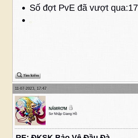
Số đợt PvE đã vượt qua:17
11-07-2023, 17:47
NẤMRƠM
Sơ Nhập Giang Hồ
RE: ĐKSK Bảo Vệ Đầu Đà