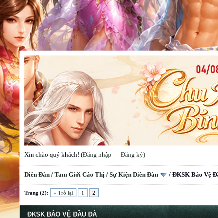
Xin chào quý khách! (
Đăng nhập
—
Đăng ký
)
Diễn Đàn
/
Tam Giới Cáo Thị
/
Sự Kiện Diễn Đàn
/
ĐKSK Bảo Vệ Đ
Trang (2):
« Trở lại
1
2
ĐKSK BẢO VỆ ĐẦU ĐÀ