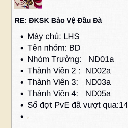
RE: ĐKSK Bảo Vệ Đầu Đà
Máy chủ: LHS
Tên nhóm: BD
Nhóm Trưởng: ND01a
Thành Viên 2 :
ND02a
c
Thành Viên 3:
ND03
a
cấ
Thành Viên 4:
ND05
a
cấ
Số đợt PvE đã vượt qua:14