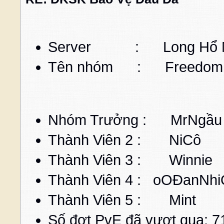
Server : Long Hổ 
Tên nhóm : Freedom
Nhóm Trưởng : MrN
Thành Viên 2 :
Thành Viên 3 : W
Thành Viên 4 : oOÐ
Thành Viên 5 : Mint
C
Số đợt PvE đã vượt qua: 7