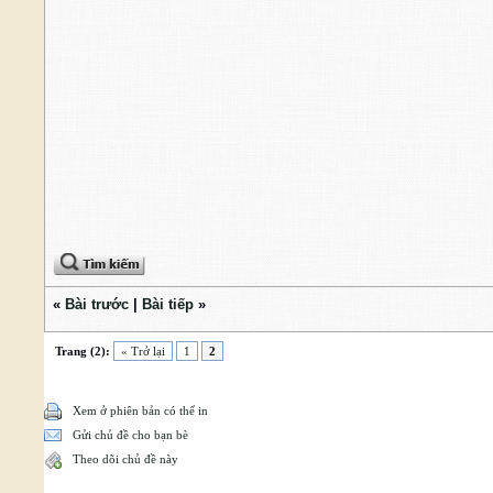
«
Bài trước
|
Bài tiếp
»
Trang (2):
« Trở lại
1
2
Xem ở phiên bản có thể in
Gửi chủ đề cho bạn bè
Theo dõi chủ đề này