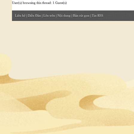
User(s) browsing this thread: 1 Guest(s)
Liên hệ
|
Diễn Đàn
|
Lên trên
|
Nội dung
|
Bản rút gọn
|
Tin RSS