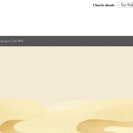
Chuyển nhanh:
rút gọn
|
Tin RSS