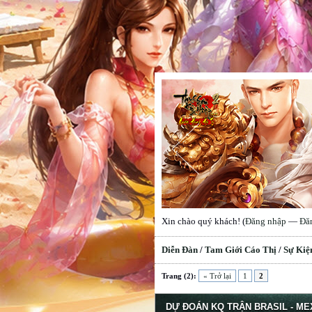
Xin chào quý khách! (
Đăng nhập
—
Đă
Diễn Đàn
/
Tam Giới Cáo Thị
/
Sự Kiệ
erage
Trang (2):
« Trở lại
1
2
DỰ ĐOÁN KQ TRẬN BRASIL - ME