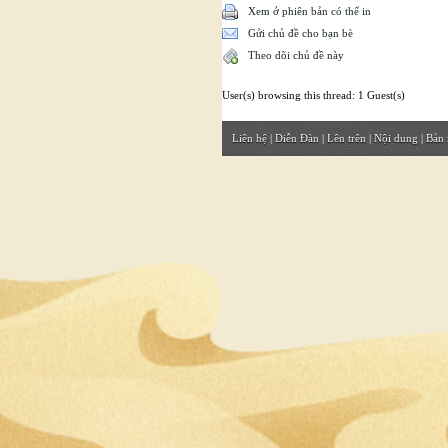
Xem ở phiên bản có thể in
Gửi chủ đề cho bạn bè
Theo dõi chủ đề này
User(s) browsing this thread: 1 Guest(s)
Liên hệ
|
Diễn Đàn
|
Lên trên
|
Nội dung
|
Bản 