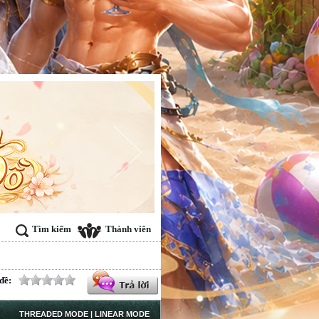
Tìm kiếm
Thành viên
đề:
THREADED MODE
|
LINEAR MODE