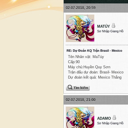
02-07-2018, 20:59
MATÚY
Sơ Nhập Giang Hồ
RE: Dự Đoán KQ Trận Brasil - Mexico
Tên Nhân vật: MaTúy
Cấp:90
Máy chủ:Huyền Quy Sơn
Trận đấu dự đoán: Brasil- Mexico
Dự đoán kết quả: Mexico Thắng
02-07-2018, 21:00
ADAMO
Sơ Nhập Giang Hồ