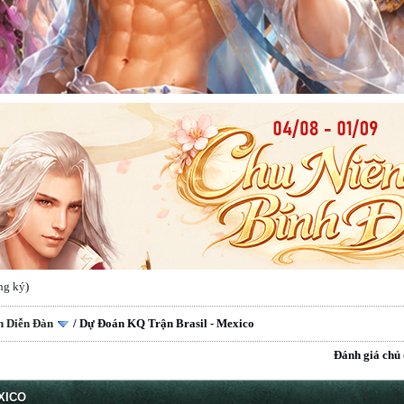
ng ký
)
n Diễn Đàn
/
Dự Đoán KQ Trận Brasil - Mexico
Đánh giá chủ 
XICO