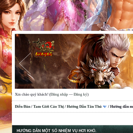
Xin chào quý khách! (
Đăng nhập
—
Đăng ký
)
Diễn Đàn
/
Tam Giới Cáo Thị
/
Hướng Dẫn Tân Thủ
/
Hướng dẫn mộ
HƯỚNG DẪN MỘT SỐ NHIỆM VỤ HƠI KHÓ.