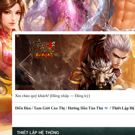
Xin chào quý khách! (
Đăng nhập
—
Đăng ký
)
Diễn Đàn
/
Tam Giới Cáo Thị
/
Hướng Dẫn Tân Thủ
/
Thiết Lập Hệ
THIẾT LẬP HỆ THỐNG