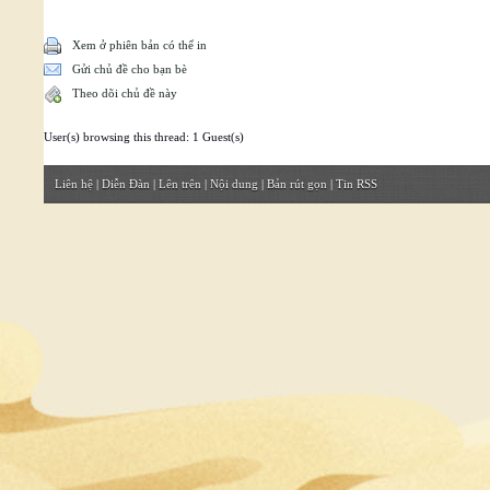
Xem ở phiên bản có thể in
Gửi chủ đề cho bạn bè
Theo dõi chủ đề này
User(s) browsing this thread: 1 Guest(s)
Liên hệ
|
Diễn Đàn
|
Lên trên
|
Nội dung
|
Bản rút gọn
|
Tin RSS