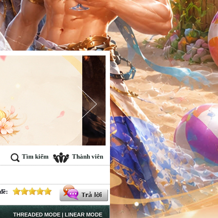
Tìm kiếm
Thành viên
đề:
THREADED MODE
|
LINEAR MODE