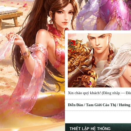
Xin chào quý khách! (
Đăng nhập
—
Đă
Diễn Đàn
/
Tam Giới Cáo Thị
/
Hướng
erage
THIẾT LẬP HỆ THỐNG