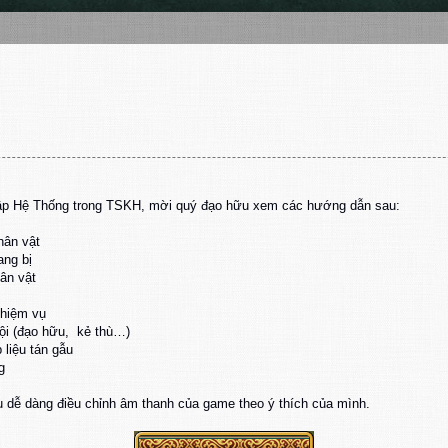
Lập Hệ Thống trong TSKH, mời quý đạo hữu xem các hướng dẫn sau:
hân vật
ang bị
ân vật
nhiệm vụ
ội (đạo hữu, kẻ thù…)
liệu tán gẫu
g
 dễ dàng điều chỉnh âm thanh của game theo ý thích của mình.