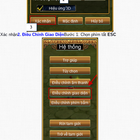
 Xác nhận
2. Điều Chỉnh Giao Diện
Bước 1: Chọn phím tắt
ESC