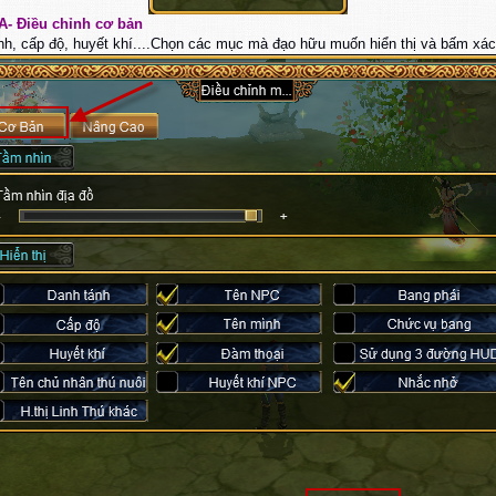
A- Điều chỉnh cơ bản
nh, cấp độ, huyết khí....Chọn các mục mà đạo hữu muốn hiển thị và bấm xác