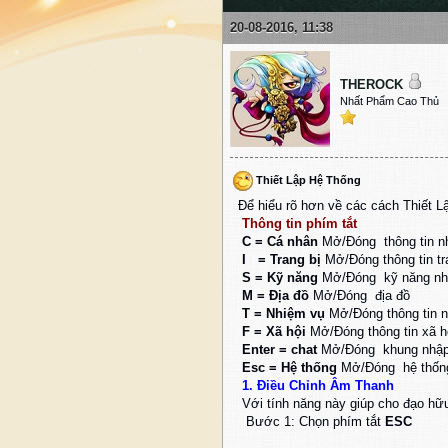
20-08-2016, 11:38
THEROCK
Nhất Phẩm Cao Thủ
Thiết Lập Hệ Thống
Để hiểu rõ hơn về các cách Thiết 
Thông tin phím tắt
C = Cá nhân
Mở/Đóng thông tin n
I = Trang bị
Mở/Đóng thông tin tr
S = Kỹ năng
Mở/Đóng kỹ năng nh
M = Địa đồ
Mở/Đóng địa đồ
T = Nhiệm vụ
Mở/Đóng thông tin 
F = Xã hội
Mở/Đóng thông tin xã h
Enter = chat
Mở/Đóng khung nhập 
Esc = Hệ thống
Mở/Đóng hệ thốn
1. Điều Chỉnh Âm Thanh
Với tính năng này giúp cho đạo hữu
Bước 1: Chọn phím tắt
ESC