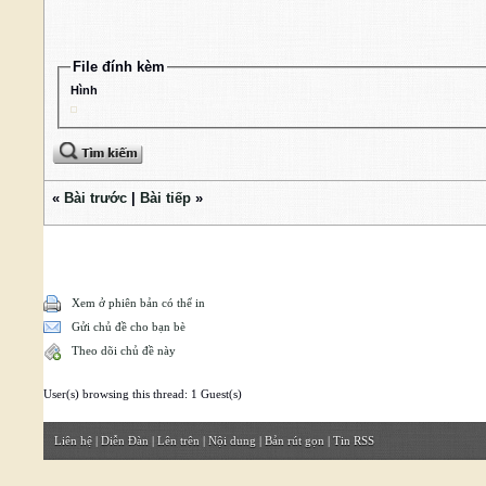
File đính kèm
Hình
«
Bài trước
|
Bài tiếp
»
Xem ở phiên bản có thể in
Gửi chủ đề cho bạn bè
Theo dõi chủ đề này
User(s) browsing this thread: 1 Guest(s)
Liên hệ
|
Diễn Đàn
|
Lên trên
|
Nội dung
|
Bản rút gọn
|
Tin RSS