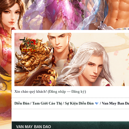
Xin chào quý khách! (
Đăng nhập
—
Đăng ký
)
Diễn Đàn
/
Tam Giới Cáo Thị
/
Sự Kiện Diễn Đàn
/
Van May Ban D
VAN MAY BAN DAO