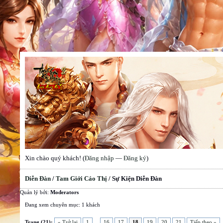
Xin chào quý khách! (
Đăng nhập
—
Đăng ký
)
Diễn Đàn
/
Tam Giới Cáo Thị
/
Sự Kiện Diễn Đàn
Quản lý bởi:
Moderators
Đang xem chuyên mục: 1 khách
Trang (21):
« Trở lại
1
...
16
17
18
19
20
21
Tiếp theo »