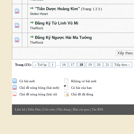
"Tiên Dược Hoàng Kim"
(Trang:
1
2
3
)
0 Bỏ phiếu - 0 của 5 cấp độ
1
2
3
4
5
Stolen Heart
Đăng Ký Tử Linh Vũ Mi
0 Bỏ phiếu - 0 của 5 cấp độ
1
2
3
4
5
TheRock
Đăng Ký Ngược Hải Ma Tướng
0 Bỏ phiếu - 0 của 5 cấp độ
1
2
3
4
5
TheRock
Trang (21):
« Trở lại
1
...
16
17
18
19
20
21
Tiếp theo »
Có bài mới
Không có bài mới
Chủ đề nóng bỏng (bài mới)
Có bài của bạn
Chủ đề nóng bỏng (bài cũ)
Chủ đề đã đóng
Liên hệ
|
Diễn Đàn
|
Lên trên
|
Nội dung
|
Bản rút gọn
|
Tin RSS