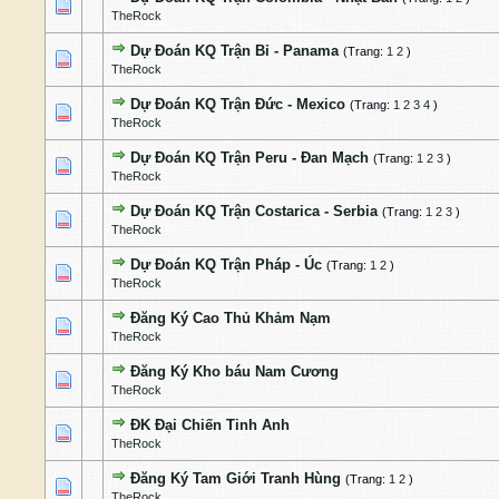
0 Bỏ phiếu - 0 của 5 cấp độ
1
2
3
4
5
TheRock
Dự Đoán KQ Trận Bỉ - Panama
(Trang:
1
2
)
1 Bỏ phiếu - 4 của 5 cấp độ
1
2
3
4
5
TheRock
Dự Đoán KQ Trận Đức - Mexico
(Trang:
1
2
3
4
)
1 Bỏ phiếu - 5 của 5 cấp độ
1
2
3
4
5
TheRock
Dự Đoán KQ Trận Peru - Đan Mạch
(Trang:
1
2
3
)
1 Bỏ phiếu - 5 của 5 cấp độ
1
2
3
4
5
TheRock
Dự Đoán KQ Trận Costarica - Serbia
(Trang:
1
2
3
)
1 Bỏ phiếu - 5 của 5 cấp độ
1
2
3
4
5
TheRock
Dự Đoán KQ Trận Pháp - Úc
(Trang:
1
2
)
1 Bỏ phiếu - 5 của 5 cấp độ
1
2
3
4
5
TheRock
Đăng Ký Cao Thủ Khảm Nạm
1 Bỏ phiếu - 5 của 5 cấp độ
1
2
3
4
5
TheRock
Đăng Ký Kho báu Nam Cương
1 Bỏ phiếu - 5 của 5 cấp độ
1
2
3
4
5
TheRock
ĐK Đại Chiến Tinh Anh
2 Bỏ phiếu - 4 của 5 cấp độ
1
2
3
4
5
TheRock
Đăng Ký Tam Giới Tranh Hùng
(Trang:
1
2
)
2 Bỏ phiếu - 5 của 5 cấp độ
1
2
3
4
5
TheRock