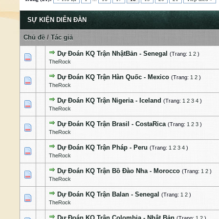
SỰ KIỆN DIỄN ĐÀN
Chủ đề
/
Tác giả
Dự Đoán KQ Trận NhậtBản - Senegal
(Trang:
1
2
)
0 Bỏ phiếu - 0 của 5 cấp độ
1
2
3
4
5
TheRock
Dự Đoán KQ Trận Hàn Quốc - Mexico
(Trang:
1
2
)
0 Bỏ phiếu - 0 của 5 cấp độ
1
2
3
4
5
TheRock
Dự Đoán KQ Trận Nigeria - Iceland
(Trang:
1
2
3
4
)
0 Bỏ phiếu - 0 của 5 cấp độ
1
2
3
4
5
TheRock
Dự Đoán KQ Trận Brasil - CostaRica
(Trang:
1
2
3
)
1 Bỏ phiếu - 5 của 5 cấp độ
1
2
3
4
5
TheRock
Dự Đoán KQ Trận Pháp - Peru
(Trang:
1
2
3
4
)
0 Bỏ phiếu - 0 của 5 cấp độ
1
2
3
4
5
TheRock
Dự Đoán KQ Trận Bồ Đào Nha - Morocco
(Trang:
1
2
)
0 Bỏ phiếu - 0 của 5 cấp độ
1
2
3
4
5
TheRock
Dự Đoán KQ Trận Balan - Senegal
(Trang:
1
2
)
0 Bỏ phiếu - 0 của 5 cấp độ
1
2
3
4
5
TheRock
Dự Đoán KQ Trận Colombia - Nhật Bản
(Trang:
1
2
)