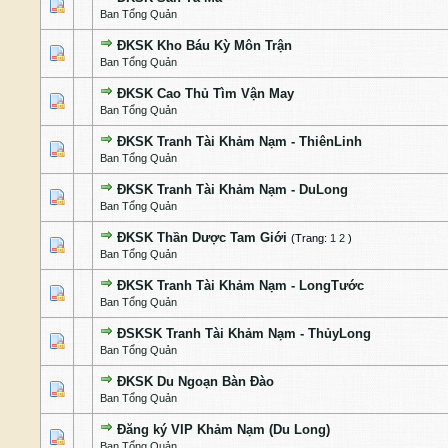
1 Bỏ phiếu - 5 của 5 cấp độ
1
2
3
4
5
Ban Tổng Quản
ĐKSK Kho Báu Kỳ Môn Trận
1 Bỏ phiếu - 5 của 5 cấp độ
1
2
3
4
5
Ban Tổng Quản
ĐKSK Cao Thủ Tìm Vận May
1 Bỏ phiếu - 5 của 5 cấp độ
1
2
3
4
5
Ban Tổng Quản
ĐKSK Tranh Tài Khảm Nạm - ThiênLinh
1 Bỏ phiếu - 5 của 5 cấp độ
1
2
3
4
5
Ban Tổng Quản
ĐKSK Tranh Tài Khảm Nạm - DuLong
1 Bỏ phiếu - 5 của 5 cấp độ
1
2
3
4
5
Ban Tổng Quản
ĐKSK Thần Dược Tam Giới
(Trang:
1
2
)
1 Bỏ phiếu - 5 của 5 cấp độ
1
2
3
4
5
Ban Tổng Quản
ĐKSK Tranh Tài Khảm Nạm - LongTước
1 Bỏ phiếu - 5 của 5 cấp độ
1
2
3
4
5
Ban Tổng Quản
ĐSKSK Tranh Tài Khảm Nạm - ThủyLong
1 Bỏ phiếu - 5 của 5 cấp độ
1
2
3
4
5
Ban Tổng Quản
ĐKSK Du Ngoạn Bàn Đào
1 Bỏ phiếu - 5 của 5 cấp độ
1
2
3
4
5
Ban Tổng Quản
Đăng ký VIP Khảm Nạm (Du Long)
1 Bỏ phiếu - 5 của 5 cấp độ
1
2
3
4
5
Ban Tổng Quản