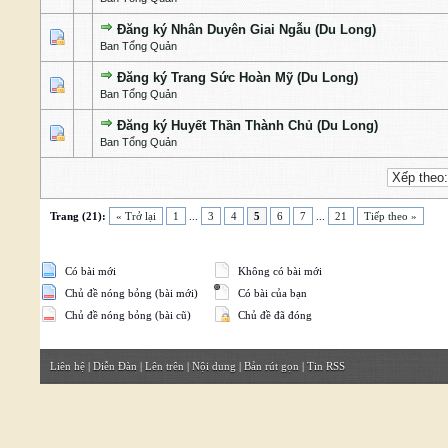
Đăng ký Nhân Duyên Giai Ngẫu (Du Long)
1 Bỏ phiếu - 5 của 5 cấp độ
1
2
3
4
5
Ban Tổng Quản
Đăng ký Trang Sức Hoàn Mỹ (Du Long)
1 Bỏ phiếu - 5 của 5 cấp độ
1
2
3
4
5
Ban Tổng Quản
Đăng ký Huyết Thần Thành Chủ (Du Long)
1 Bỏ phiếu - 5 của 5 cấp độ
1
2
3
4
5
Ban Tổng Quản
Trang (21):
« Trở lại
1
...
3
4
5
6
7
...
21
Tiếp theo »
Có bài mới
Không có bài mới
Chủ đề nóng bỏng (bài mới)
Có bài của bạn
Chủ đề nóng bỏng (bài cũ)
Chủ đề đã đóng
Liên hệ
|
Diễn Đàn
|
Lên trên
|
Nội dung
|
Bản rút gọn
|
Tin RSS