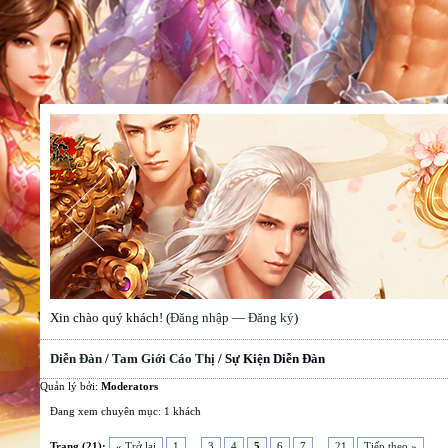
Xin chào quý khách! (
Đăng nhập
—
Đăng ký
)
Diễn Đàn
/
Tam Giới Cáo Thị
/
Sự Kiện Diễn Đàn
Quản lý bởi:
Moderators
Đang xem chuyên mục: 1 khách
Trang (21):
« Trở lại
1
...
3
4
5
6
7
...
21
Tiếp theo »