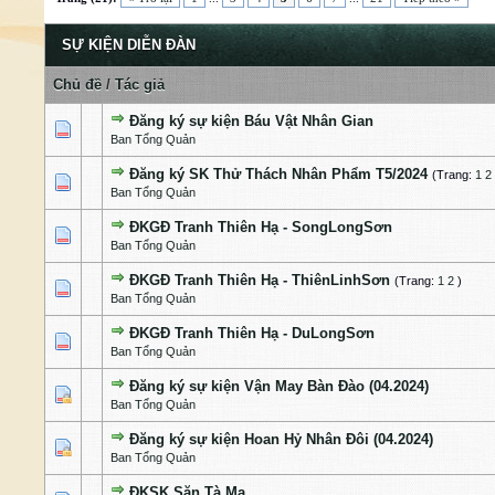
SỰ KIỆN DIỄN ĐÀN
Chủ đề
/
Tác giả
Đăng ký sự kiện Báu Vật Nhân Gian
1 Bỏ phiếu - 5 của 5 cấp độ
1
2
3
4
5
Ban Tổng Quản
Đăng ký SK Thử Thách Nhân Phẩm T5/2024
(Trang:
1
2
1 Bỏ phiếu - 5 của 5 cấp độ
1
2
3
4
5
Ban Tổng Quản
ĐKGĐ Tranh Thiên Hạ - SongLongSơn
1 Bỏ phiếu - 5 của 5 cấp độ
1
2
3
4
5
Ban Tổng Quản
ĐKGĐ Tranh Thiên Hạ - ThiênLinhSơn
(Trang:
1
2
)
1 Bỏ phiếu - 5 của 5 cấp độ
1
2
3
4
5
Ban Tổng Quản
ĐKGĐ Tranh Thiên Hạ - DuLongSơn
1 Bỏ phiếu - 5 của 5 cấp độ
1
2
3
4
5
Ban Tổng Quản
Đăng ký sự kiện Vận May Bàn Đào (04.2024)
1 Bỏ phiếu - 5 của 5 cấp độ
1
2
3
4
5
Ban Tổng Quản
Đăng ký sự kiện Hoan Hỷ Nhân Đôi (04.2024)
1 Bỏ phiếu - 5 của 5 cấp độ
1
2
3
4
5
Ban Tổng Quản
ĐKSK Săn Tà Ma